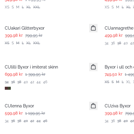
XS
S
M
L
XL
XXL
XS
S
M
L
XL
-50%
-50%
CUakari Glitterbyxor
CUannagrethe
399,98 kr
799,95 kr
499,98 kr
999,
XS
S
M
L
XL
XXL
34
36
38
40
42
-50%
-50%
CUlilli Byxor i imiterat skinn
Byxor i ull oc
699,98 kr
1 399,95 kr
749,50 kr
1 49
34
36
38
40
42
44
46
XS
S
M
L
XL
-50%
-50%
CUlenna Byxor
CUziva Byxor
599,98 kr
1 199,95 kr
399,98 kr
799,
34
36
38
40
42
44
46
34
36
38
40
42