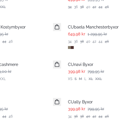
XXL
34
36
38
40
42
44
46
-50%
 Kostymbyxor
CUbaela Manchesterbyxor
95 kr
649,98 kr
1 299,95 kr
44
46
34
36
38
40
42
44
46
-50%
h cashmere
CUnavi Byxor
9,00 kr
399,98 kr
799,95 kr
XXL
XS
S
M
L
XL
XXL
-50%
CUally Byxor
95 kr
399,98 kr
799,95 kr
44
46
34
36
38
40
42
44
46