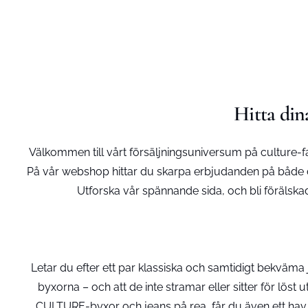
Hitta din
Välkommen till vårt försäljningsuniversum på culture
På vår webshop hittar du skarpa erbjudanden på både da
Utforska vår spännande sida, och bli förälska
Letar du efter ett par klassiska och samtidigt bekväma
byxorna – och att de inte stramar eller sitter för lö
CULTURE-byxor och jeans på rea, får du även ett hav a