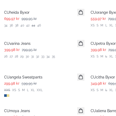
-30%
-30%
CUheida Byxor
CUorange Byx
699,97 kr
999,95 kr
559,97 kr
799,
34
36
38
40
42
44
46
XS
S
M
L
XL
-50%
-50%
CUvarina Jeans
CUpetra Byxor
399,98 kr
799,95 kr
399,98 kr
799,
26
27
28
29
30
31
32
33
34
35
XS
S
M
L
XL
-50%
-50%
CUangela Sweatpants
CUcitha Byxor
299,98 kr
599,95 kr
349,98 kr
699,
XXS
XS
S
M
L
XL
XXL
XS
S
M
L
XL
-50%
-50%
CUmoya Jeans
CUaliena Barr