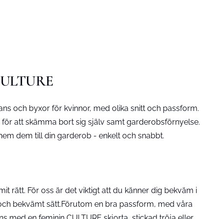
os CULTURE
 och byxor för kvinnor, med olika snitt och passform.
 för att skämma bort sig själv samt garderobsförnyelse.
hem dem till din garderob - enkelt och snabbt.
rätt. För oss är det viktigt att du känner dig bekväm i
nde och bekvämt sätt.Förutom en bra passform, med våra
 jeans med en feminin CULTURE
skjorta
, stickad tröja eller