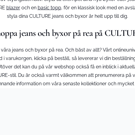
URE
blazer
och en
basic topp
, för en klassisk look med en avs
styla dina CULTURE jeans och byxor är helt upp till dig.
oppa jeans och byxor på rea på CULT
åra jeans och byxor på rea. Och bäst av allt? Vårt onlineuni
 i varukorgen, klicka på beställ, så levererar vi din beställn
r.Utöver det kan du på vår webshop också få en inblick i aktuel
LTURE-stil. Du är också varmt välkommen att prenumerera på 
nande information om våra senaste kollektioner och mycket