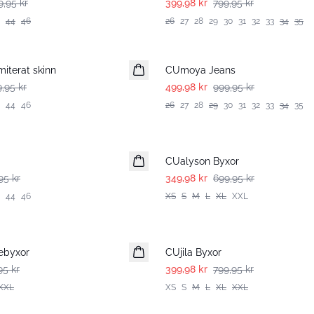
9,95 kr
399,98 kr
799,95 kr
44
46
26
27
28
29
30
31
32
33
34
35
-50%
imiterat skinn
CUmoya Jeans
9,95 kr
499,98 kr
999,95 kr
44
46
26
27
28
29
30
31
32
33
34
35
-50%
CUalyson Byxor
95 kr
349,98 kr
699,95 kr
44
46
XS
S
M
L
XL
XXL
-50%
ebyxor
CUjila Byxor
95 kr
399,98 kr
799,95 kr
XXL
XS
S
M
L
XL
XXL
-50%