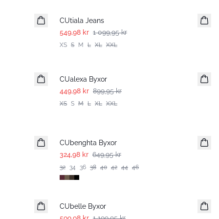
CUtiala Jeans
549,98 kr
1 099,95 kr
XS
S
M
L
XL
XXL
-50%
CUalexa Byxor
449,98 kr
899,95 kr
XS
S
M
L
XL
XXL
-50%
CUbenghta Byxor
324,98 kr
649,95 kr
32
34
36
38
40
42
44
46
-50%
CUbelle Byxor
599,98 kr
1 199,95 kr