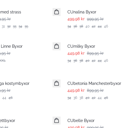
 med strass
CUnalina Byxor
9,95 kr
499,98 kr
999,95 kr
31
32
33
34
35
34
36
38
40
42
44
46
-50%
Linne Byxor
CUmilky Byxor
9,95 kr
449,98 kr
899,95 kr
XXL
34
36
38
40
42
44
46
-50%
iga kostymbyxor
CUbetonia Manchesterbyxor
9,95 kr
449,98 kr
899,95 kr
44
46
34
36
38
40
42
44
46
-50%
ettbyxor
CUbelle Byxor
95 kr
499,98 kr
999,95 kr