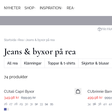
NYHETER
SHOP
INSPIRATION
REA
FRI FR
Startsida
Rea
Jeans & byxor på rea
Jeans & byxor på rea
All rea
Klänningar
Toppar & t-shirts
Skjortor & blusar
74 produkter
-50%
-50%
CUtali Capri Byxor
CUbrinnie Barr
349,98 kr
699,95 kr
499,98 kr
999,
26
27
28
29
30
31
32
33
34
35
34
36
38
40
42