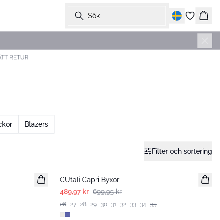
Sök
Korg
ÄTT RETUR
ckor
Blazers
Filter och sortering
-30%
CUtali Capri Byxor
489,97 kr
699,95 kr
26
27
28
29
30
31
32
33
34
35