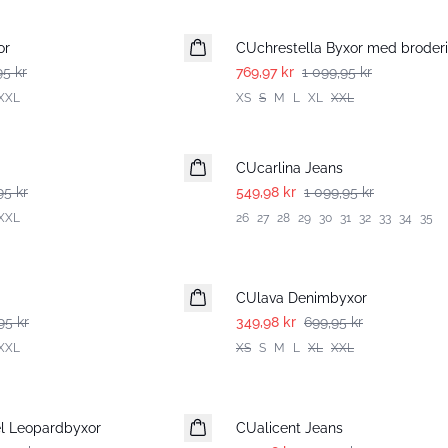
-30%
or
CUchrestella Byxor med broderi
95 kr
769,97 kr
1 099,95 kr
XXL
XS
S
M
L
XL
XXL
-50%
CUcarlina Jeans
95 kr
549,98 kr
1 099,95 kr
XXL
26
27
28
29
30
31
32
33
34
35
-50%
CUlava Denimbyxor
95 kr
349,98 kr
699,95 kr
XXL
XS
S
M
L
XL
XXL
-50%
el Leopardbyxor
CUalicent Jeans