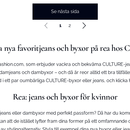
Se nästa sida
1
2
a nya favoritjeans och byxor på rea h
-fashion.com, som erbjuder vackra och bekväma CULTURE-jeans
mjeans och dambyxor – och då är reor alltid ett bra tillfälle
d i ett par oumbärliga CULTURE-byxor eller jeans, och klicka 
Rea: jeans och byxor för kvinnor
 jeans eller dambyxor med perfekt passform? Då har du kommit 
st utan att de istället lyfter fram dina former på ett omfamna
v stylingalternativ. Styla till exempel dina nya byxor eller