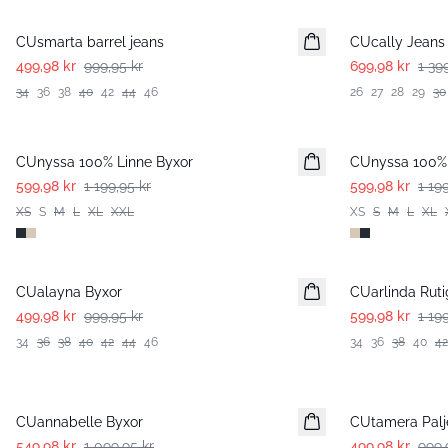
CUsmarta barrel jeans
CUcally Jeans
499,98 kr
999,95 kr
699,98 kr
1 39
34
36
38
40
42
44
46
26
27
28
29
30
-50%
-50%
CUnyssa 100% Linne Byxor
CUnyssa 100% 
599,98 kr
1 199,95 kr
599,98 kr
1 19
XS
S
M
L
XL
XXL
XS
S
M
L
XL
-50%
-50%
CUalayna Byxor
CUarlinda Rut
499,98 kr
999,95 kr
599,98 kr
1 19
34
36
38
40
42
44
46
34
36
38
40
42
-50%
-50%
CUannabelle Byxor
CUtamera Palj
549,98 kr
1 099,95 kr
499,98 kr
999,