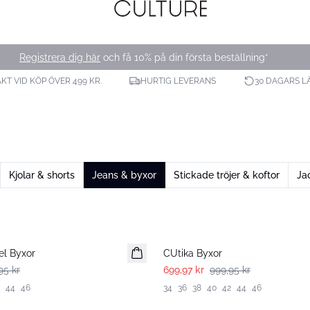
Registrera dig här
och få 10% på din första beställning*
AKT VID KÖP ÖVER 499 KR.
HURTIG LEVERANS
30 DAGARS L
Kjolar & shorts
Jeans & byxor
Stickade tröjer & koftor
Ja
-30%
el Byxor
CUtika Byxor
95 kr
699,97 kr
999,95 kr
44
46
34
36
38
40
42
44
46