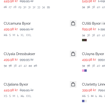
449,98 kr
899,95 kr
549,98 kr
1 09
26
27
28
29
30
31
32
33
34
35
34
36
38
40
42
-50%
-50%
CUcamuna Byxor
CUlilli Byxor i 
499,98 kr
999,95 kr
699,98 kr
1 39
XS
S
M
L
XL
XXL
34
36
38
40
42
-50%
-50%
CUyala Dressbukser
CUayna Byxor
499,98 kr
999,95 kr
499,98 kr
999,
34
36
38
40
42
44
46
34
36
38
40
42
-50%
-50%
CUjaliana Byxor
CUarletty Linn
449,98 kr
899,95 kr
399,98 kr
799,
XS
S
M
L
XL
XXL
XS
S
M
L
XL
-50%
-50%