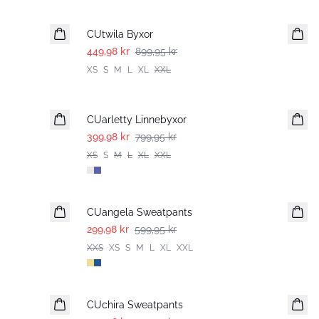
-50%
CUtwila Byxor
449,98 kr
899,95 kr
XS
S
M
L
XL
XXL
-50%
CUarletty Linnebyxor
399,98 kr
799,95 kr
XS
S
M
L
XL
XXL
-50%
CUangela Sweatpants
299,98 kr
599,95 kr
XXS
XS
S
M
L
XL
XXL
-50%
CUchira Sweatpants