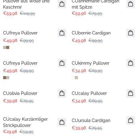
Pullover aus Wolle und
CUannemarie Cardigan
Kaschmir
mit Spitze
€59,98
€119,95
€59,96
€79,95
-50%
-50%
CUfreya Pullover
CUbernie Cardigan
€49,98
€99,95
€49,98
€99,95
-50%
-50%
CUfreya Pullover
CUkimmy Pullover
€49,98
€99,95
€34,98
€69,95
-50%
-50%
CUolivia Pullover
CUcalay Pullover
€39,98
€79,95
€34,98
€69,95
-50%
-50%
CUcalay Kurzärmliger
CUursula Cardigan
Strickpullover
€39,98
€79,95
€29,98
€59,95