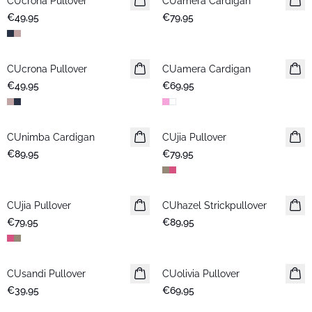
CUcrona Pullover
Neuheiten
CUamera Cardigan
Neuheiten
€49,95
€79,95
CUcrona Pullover
Neuheiten
CUamera Cardigan
Neuheiten
€49,95
€69,95
CUnimba Cardigan
Neuheiten
CUjia Pullover
Neuheiten
€89,95
€79,95
CUjia Pullover
Neuheiten
CUhazel Strickpullover
Neuheiten
€79,95
€89,95
CUsandi Pullover
Neuheiten
CUolivia Pullover
Neuheiten
€39,95
€69,95
-50%