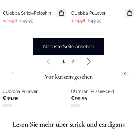
-50%
-50%
CUebba Strick-Poloshirt
CUebba Pullover
€24,98
€49,95
€24,98
€49,95
Nächste Seite ansehen
1
2
Previous slide
Next s
Vor kurzem gesehen
CUcrona Pullover
CUmilani Plisseekleid
€39,95
€99,95
Lesen Sie mehr über strick und cardigans