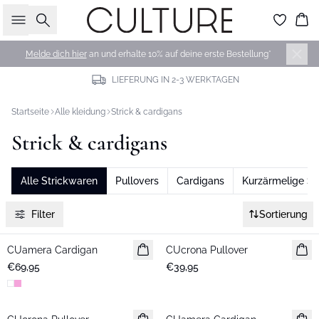
Suche
Wa
Melde dich hier
an und erhalte 10% auf deine erste Bestellung*
LIEFERUNG IN 2-3 WERKTAGEN
Startseite
Alle kleidung
Strick & cardigans
Strick & cardigans
Alle Strickwaren
Pullovers
Cardigans
Kurzärmelige St
Filter
Sortierung
CUamera Cardigan
Neuheiten
CUcrona Pullover
Neuheiten
€69,95
€39,95