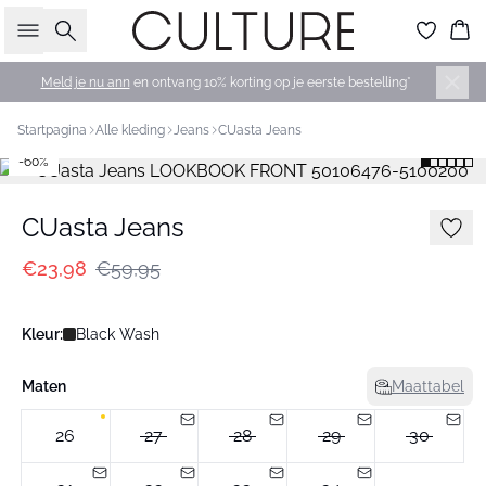
Zoeken
Wi
Meld je nu ann
en ontvang 10% korting op je eerste bestelling*
Startpagina
Alle kleding
Jeans
CUasta Jeans
-60%
CUasta Jeans
€23,98
€59,95
Kleur:
Black Wash
Maten
Maattabel
26
27
28
29
30