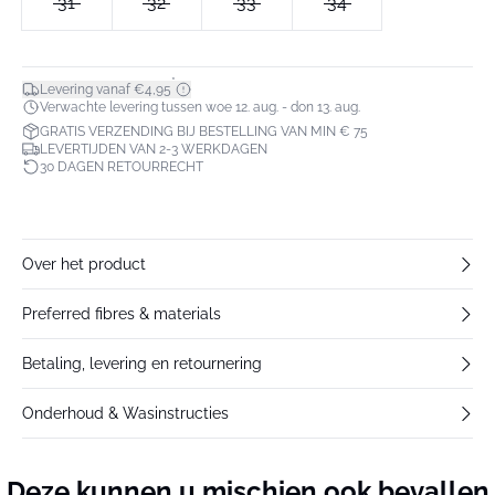
31
32
33
34
*
Levering vanaf €4,95
Verwachte levering tussen woe 12. aug. - don 13. aug.
GRATIS VERZENDING BIJ BESTELLING VAN MIN € 75
LEVERTIJDEN VAN 2-3 WERKDAGEN
30 DAGEN RETOURRECHT
Over het product
Preferred fibres & materials
Betaling, levering en retournering
Onderhoud & Wasinstructies
Deze kunnen u mischien ook bevallen