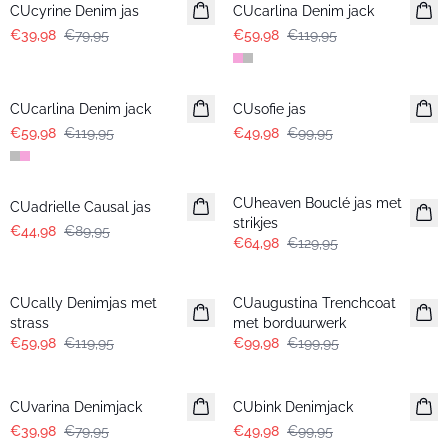
CUcyrine Denim jas
CUcarlina Denim jack
€39,98
€79,95
€59,98
€119,95
-50%
-50%
CUcarlina Denim jack
CUsofie jas
€59,98
€119,95
€49,98
€99,95
-50%
-50%
CUheaven Bouclé jas met
CUadrielle Causal jas
strikjes
€44,98
€89,95
€64,98
€129,95
-50%
-50%
CUcally Denimjas met
CUaugustina Trenchcoat
strass
met borduurwerk
€59,98
€119,95
€99,98
€199,95
-50%
-50%
CUvarina Denimjack
CUbink Denimjack
€39,98
€79,95
€49,98
€99,95