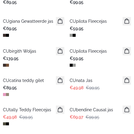
€89,95
€99,95
CUgiana Gewatteerde jas
Nieuws
CUpilota Fleecejas
€69,95
€59,95
CUbirgith Woljas
Nieuws
CUpilota Fleecejas
€139,95
€59,95
-50%
CUcatina teddy gilet
CUnata Jas
€89,95
€49,98
€99,95
-50%
-30%
CUtally Teddy Fleecejas
CUbendine Causal jas
€49,98
€99,95
€69,97
€99,95
-30%
-50%