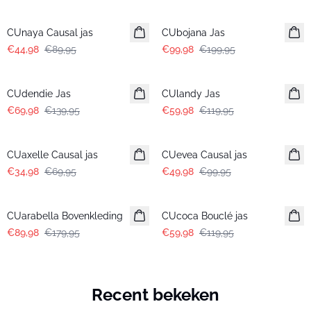
-50%
-50%
CUnaya Causal jas
CUbojana Jas
€44,98
€89,95
€99,98
€199,95
-50%
-50%
CUdendie Jas
CUlandy Jas
€69,98
€139,95
€59,98
€119,95
-50%
-50%
CUaxelle Causal jas
CUevea Causal jas
€34,98
€69,95
€49,98
€99,95
-50%
-50%
CUarabella Bovenkleding
CUcoca Bouclé jas
€89,98
€179,95
€59,98
€119,95
Recent bekeken