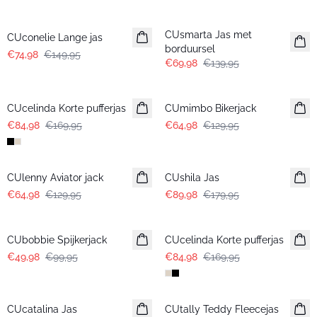
-50%
-50%
CUsmarta Jas met
CUconelie Lange jas
borduursel
€74,98
€149,95
€69,98
€139,95
-50%
-50%
CUcelinda Korte pufferjas
CUmimbo Bikerjack
€84,98
€169,95
€64,98
€129,95
-50%
-50%
CUlenny Aviator jack
CUshila Jas
€64,98
€129,95
€89,98
€179,95
-50%
-50%
CUbobbie Spijkerjack
CUcelinda Korte pufferjas
€49,98
€99,95
€84,98
€169,95
-50%
-50%
CUcatalina Jas
CUtally Teddy Fleecejas