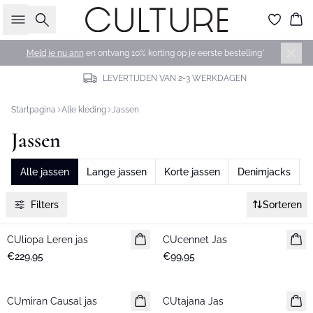
Zoeken
Wi
Meld je nu ann
en ontvang 10% korting op je eerste bestelling*
LEVERTIJDEN VAN 2-3 WERKDAGEN
Startpagina
Alle kleding
Jassen
Jassen
Alle jassen
Lange jassen
Korte jassen
Denimjacks
B
Filters
Sorteren
CUliopa Leren jas
Nieuws
CUcennet Jas
Nieuws
€229,95
€99,95
CUmiran Causal jas
Nieuws
CUtajana Jas
Nieuws