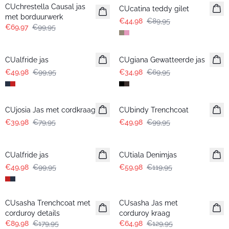
CUchrestella Causal jas
CUcatina teddy gilet
met borduurwerk
€44,98
€89,95
€69,97
€99,95
-50%
-50%
CUalfride jas
CUgiana Gewatteerde jas
€49,98
€99,95
€34,98
€69,95
-50%
-50%
CUjosia Jas met cordkraag
CUbindy Trenchcoat
€39,98
€79,95
€49,98
€99,95
-50%
-50%
CUalfride jas
CUtiala Denimjas
€49,98
€99,95
€59,98
€119,95
-50%
-50%
CUsasha Trenchcoat met
CUsasha Jas met
corduroy details
corduroy kraag
€89,98
€179,95
€64,98
€129,95