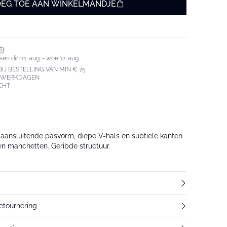
EG TOE AAN WINKELMANDJE
en din 11. aug. - woe 12. aug.
IJ BESTELLING VAN MIN € 75
3 WERKDAGEN
CHT
ansluitende pasvorm, diepe V-hals en subtiele kanten
en manchetten. Geribde structuur.
retournering