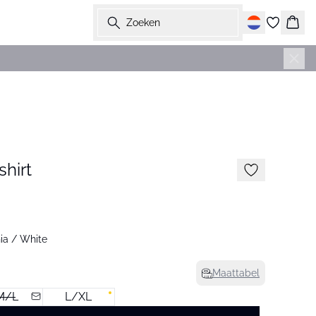
Zoeken
Wink
-50%
shirt
ia / White
Maattabel
M/L
L/XL