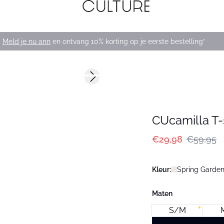
Meld je nu ann
en ontvang 10% korting op je eerste bestelling*
-50%
Next slide
CUcamilla T-
€29,98
€59,95
Kleur:
Spring Garden
Maten
S/M