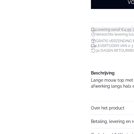
VO
*
Levering vanaf €4,95
Verwachte levering tuss
GRATIS VERZENDING B
LEVERTIJDEN VAN 2-
30 DAGEN RETOURRE
Beschrijving
Lange mouw top met a
afwerking langs hals 
Over het product
Betaling, levering en 