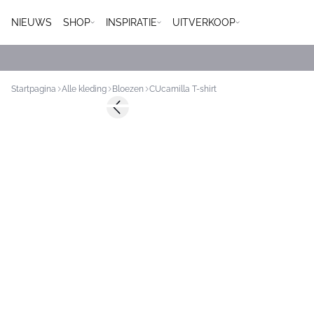
NIEUWS
SHOP
INSPIRATIE
UITVERKOOP
Startpagina
Alle kleding
Bloezen
CUcamilla T-shirt
-50%
Previous slide