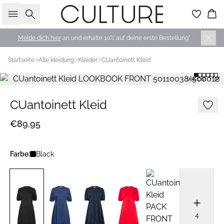
Suche
Wa
Melde dich hier
an und erhalte 10% auf deine erste Bestellung*
Startseite
Alle kleidung
Kleider
CUantoinett Kleid
168 cm • M
CUantoinett Kleid
€89,95
Farbe:
Black
4