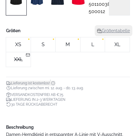
Größen
Größentabelle
XS
S
M
L
XL
XXL
*
Lieferung ist kostenlos!
Lieferung zwischen mi. 12. aug. - do. 13. aug.
VERSANDKOSTENFREI AB €75
LIEFERUNG IN 2-3 WERKTAGEN
30 TAGE RÜCKGABERECHT
Beschreibung
Damen-Hemdkleid in entspannter A-Linie mit V-Ausschnitt,