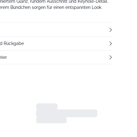
iniertem Glanz, rundem Ausschnitt und Keyhole-Detail.
erem Bündchen sorgen für einen entspannten Look.
nd Rückgabe
eise