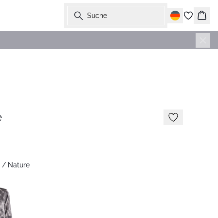
Suche
Ware
-50%
e
 / Nature