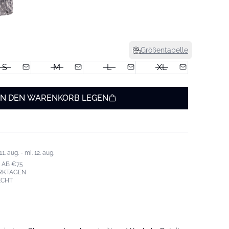
Größentabelle
S
M
L
XL
IN DEN WARENKORB LEGEN
. aug. - mi. 12. aug.
 AB €75
ERKTAGEN
ECHT