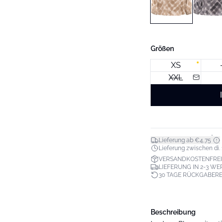
Größen
XS
XXL
*
Lieferung ab €4,75
Lieferung zwischen di. 11
VERSANDKOSTENFREI
LIEFERUNG IN 2-3 W
30 TAGE RÜCKGABER
Beschreibung