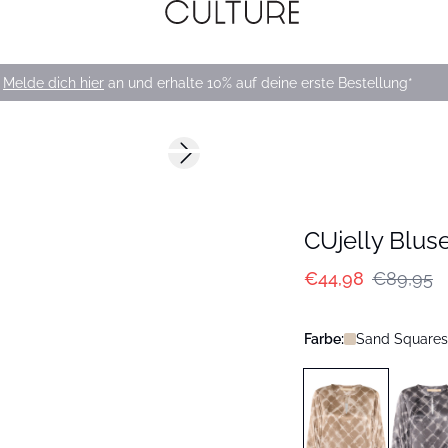
Melde dich hier
an und erhalte 10% auf deine erste Bestellung*
-50%
Next slide
CUjelly Blus
€44,98
€89,95
Farbe:
Sand Squares