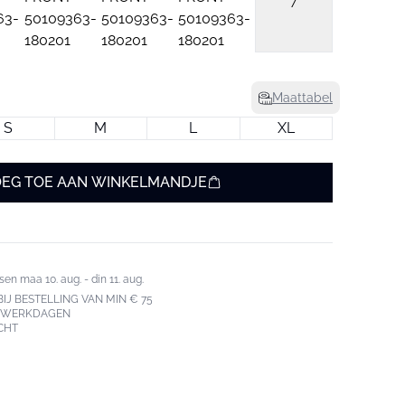
7
Maattabel
S
M
L
XL
EG TOE AAN WINKELMANDJE
en maa 10. aug. - din 11. aug.
IJ BESTELLING VAN MIN € 75
3 WERKDAGEN
CHT