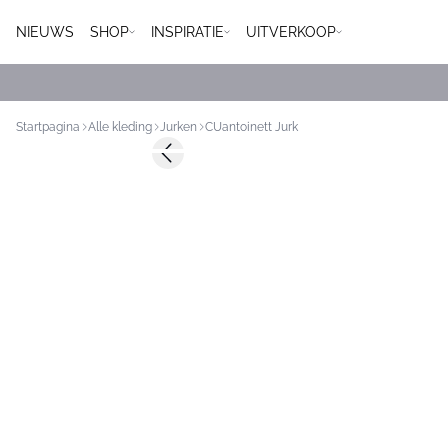
NIEUWS
SHOP
INSPIRATIE
UITVERKOOP
Startpagina
Alle kleding
Jurken
CUantoinett Jurk
Previous slide
Nieuws