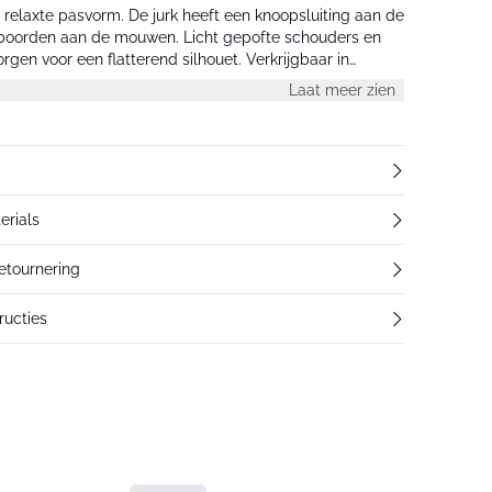
 relaxte pasvorm. De jurk heeft een knoopsluiting aan de
bboorden aan de mouwen. Licht gepofte schouders en
gen voor een flatterend silhouet. Verkrijgbaar in
 alle modellen dragen maat M.
Laat meer zien
erials
retournering
ucties