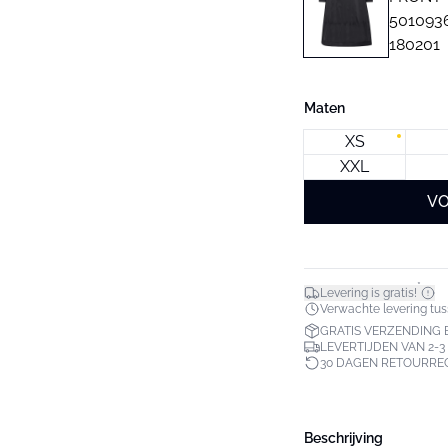
Maten
XS
XXL
VO
*
Levering is gratis!
Verwachte levering tuss
GRATIS VERZENDING B
LEVERTIJDEN VAN 2-
30 DAGEN RETOURRE
Beschrijving