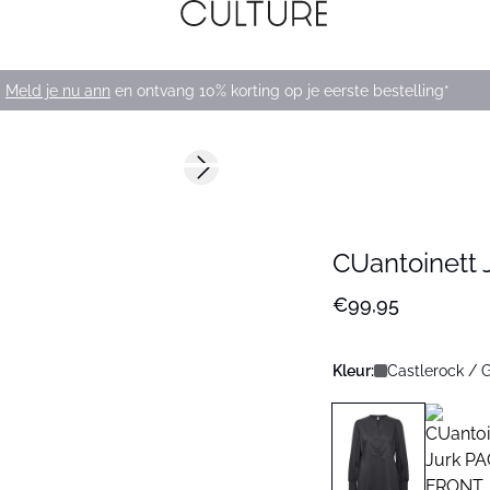
Meld je nu ann
en ontvang 10% korting op je eerste bestelling*
Next slide
Nieuws
CUantoinett 
€99,95
Kleur:
Castlerock / 