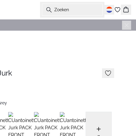
Zoeken
Wink
Nieuws
Jurk
Grey