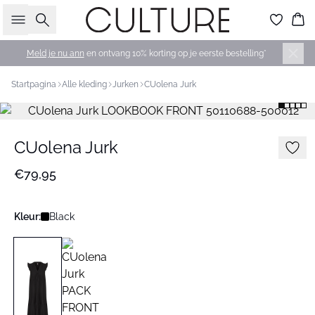
Zoeken
Wi
Meld je nu ann
en ontvang 10% korting op je eerste bestelling*
Startpagina
Alle kleding
Jurken
CUolena Jurk
CUolena Jurk
€79,95
Kleur:
Black