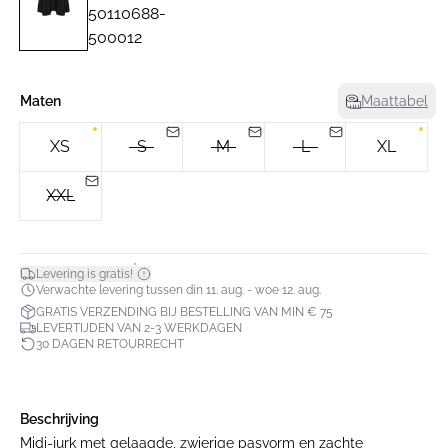
Maten
Maattabel
XS
S
M
L
XL
XXL
*
Levering is gratis!
Verwachte levering tussen din 11. aug. - woe 12. aug.
GRATIS VERZENDING BIJ BESTELLING VAN MIN € 75
LEVERTIJDEN VAN 2-3 WERKDAGEN
30 DAGEN RETOURRECHT
Beschrijving
Midi-jurk met gelaagde, zwierige pasvorm en zachte