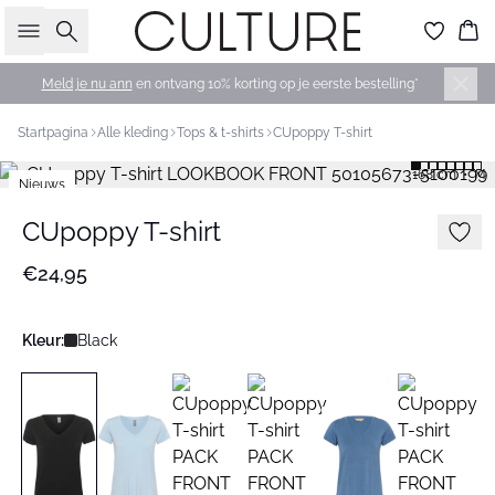
Zoeken
Wi
Meld je nu ann
en ontvang 10% korting op je eerste bestelling*
Startpagina
Alle kleding
Tops & t-shirts
CUpoppy T-shirt
168 cm • M
Nieuws
CUpoppy T-shirt
€24,95
Kleur:
Black