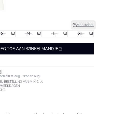
Maattabel
S
M
L
XL
EG TOE AAN WINKELMANDJE
en din 11. aug. - woe 12. aug.
IJ BESTELLING VAN MIN € 75
3 WERKDAGEN
CHT