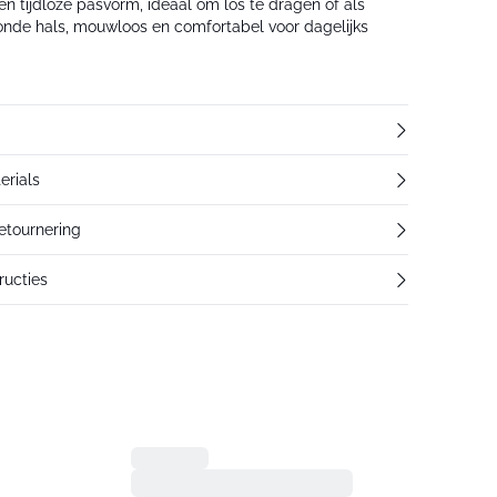
 tijdloze pasvorm, ideaal om los te dragen of als
ronde hals, mouwloos en comfortabel voor dagelijks
erials
retournering
ucties