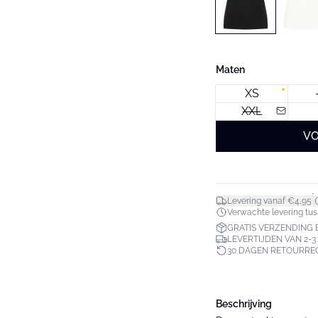
Maten
XS
XXL
VO
*
Levering vanaf €4,95
Verwachte levering tuss
GRATIS VERZENDING B
LEVERTIJDEN VAN 2-
30 DAGEN RETOURRE
Beschrijving