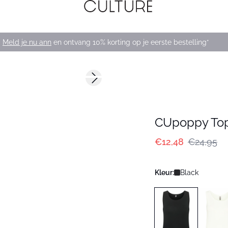
Meld je nu ann
en ontvang 10% korting op je eerste bestelling*
-50%
Next slide
CUpoppy To
€12,48
€24,95
Kleur:
Black