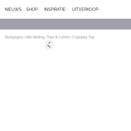
NIEUWS
SHOP
INSPIRATIE
UITVERKOOP
Startpagina
Alle kleding
Tops & t-shirts
CUpoppy Top
-50%
Previous slide