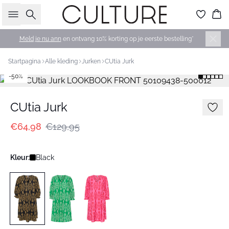
Zoeken
Wi
Meld je nu ann
en ontvang 10% korting op je eerste bestelling*
Startpagina
Alle kleding
Jurken
CUtia Jurk
-50%
CUtia Jurk
€64,98
€129,95
Kleur:
Black