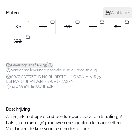
Maten
Maattabel
XS
S
M
L
XL
XXL
*
Levering vanaf €4,95
Verwachte levering tussen din 11. aug. - woe 12. aug.
GRATIS VERZENDING BIJ BESTELLING VAN MIN € 75
LEVERTIJDEN VAN 2-3 WERKDAGEN
30 DAGEN RETOURRECHT
Beschrijving
A-lijn jurk met opvallend borduurwerk, zachte uitstraling, V-
halslijn en ruime 3/4-mouwen met geplooide manchetten.
Valt boven de knie voor een moderne look.