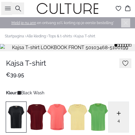
Zoeken
Wi
Meld je nu ann
en ontvang 10% korting op je eerste bestelling*
Startpagina
Alle kleding
Tops & t-shirts
Kajsa T-shirt
Kajsa T-shirt
€39,95
Kleur:
Black Wash
4