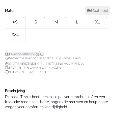
Maten
Maattabel
XS
S
M
L
XL
XXL
*
Levering vanaf €4,95
Verwachte levering tussen din 11. aug. - woe 12. aug.
GRATIS VERZENDING BIJ BESTELLING VAN MIN € 75
LEVERTIJDEN VAN 2-3 WERKDAGEN
30 DAGEN RETOURRECHT
Beschrijving
Dit basic T-shirt heeft een losse pasvorm, zachte stof en een
klassieke ronde hals. Korte, opgerolde mouwen en heuplengte
zorgen voor comfort en veelzijdigheid.