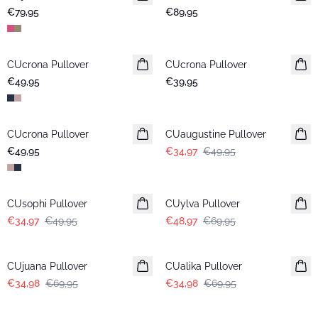
€79,95
€89,95
CUcrona Pullover
Nieuws
CUcrona Pullover
Nieuws
€49,95
€39,95
-30%
CUcrona Pullover
Nieuws
CUaugustine Pullover
€49,95
€34,97
€49,95
-30%
-30%
CUsophi Pullover
CUylva Pullover
€34,97
€49,95
€48,97
€69,95
-50%
-50%
CUjuana Pullover
CUalika Pullover
€34,98
€69,95
€34,98
€69,95
-50%
-50%