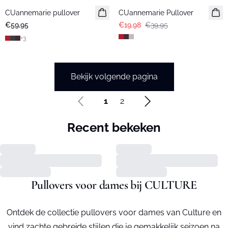
CUannemarie pullover
CUannemarie Pullover
€59,95
€19,98
€39,95
+
3
Bekijk volgende pagina
1
2
Recent bekeken
Pullovers voor dames bij CULTURE
Ontdek de collectie pullovers voor dames van Culture en
vind zachte gebreide stijlen die je gemakkelijk seizoen na