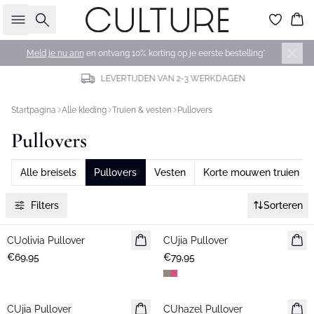
Zoeken
Wi
Meld je nu ann
en ontvang 10% korting op je eerste bestelling*
LEVERTIJDEN VAN 2-3 WERKDAGEN
Startpagina
Alle kleding
Truien & vesten
Pullovers
Pullovers
Alle breisels
Pullovers
Vesten
Korte mouwen truien
Filters
Sorteren
CUolivia Pullover
Nieuws
CUjia Pullover
Nieuws
€69,95
€79,95
CUjia Pullover
Nieuws
CUhazel Pullover
Nieuws