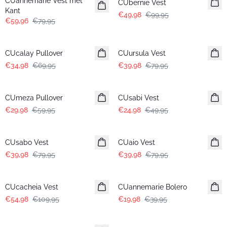
CUannemarie Vest met
CUbernie Vest
Kant
€49,98
€99,95
€59,96
€79,95
-50%
-50%
CUcalay Pullover
CUursula Vest
€34,98
€69,95
€39,98
€79,95
-50%
-50%
CUmeza Pullover
CUsabi Vest
€29,98
€59,95
€24,98
€49,95
-50%
-50%
CUsabo Vest
CUaio Vest
€39,98
€79,95
€39,98
€79,95
-50%
-50%
CUcacheia Vest
CUannemarie Bolero
€54,98
€109,95
€19,98
€39,95