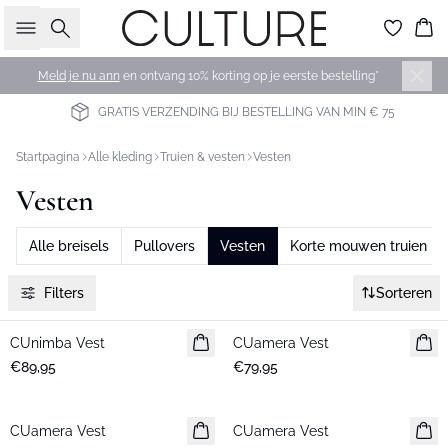
Zoeken
Wi
Meld je nu ann
en ontvang 10% korting op je eerste bestelling*
GRATIS VERZENDING BIJ BESTELLING VAN MIN € 75
Startpagina
Alle kleding
Truien & vesten
Vesten
Vesten
Alle breisels
Pullovers
Vesten
Korte mouwen truien
Filters
Sorteren
CUnimba Vest
Nieuws
CUamera Vest
Nieuws
€89,95
€79,95
CUamera Vest
Nieuws
CUamera Vest
Nieuws