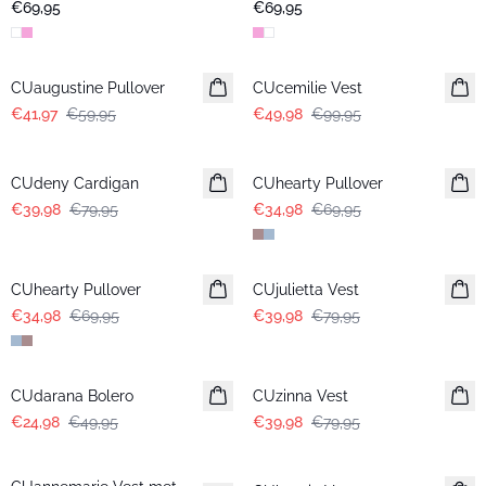
€69,95
€69,95
-30%
-50%
CUaugustine Pullover
CUcemilie Vest
€41,97
€59,95
€49,98
€99,95
-50%
-50%
CUdeny Cardigan
CUhearty Pullover
€39,98
€79,95
€34,98
€69,95
-50%
-50%
CUhearty Pullover
CUjulietta Vest
€34,98
€69,95
€39,98
€79,95
-50%
-50%
CUdarana Bolero
CUzinna Vest
€24,98
€49,95
€39,98
€79,95
-25%
-50%