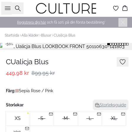
Sök
Ko
Registrera dig här
och få 10% på din första beställning*
Startsida
Alla kläder
Blusar
CUalicja Blus
-50%
CUalicja Blus
449,98 kr
899,95 kr
Färg:
Sepia Rose / Pink
Storlekar
Storleksguide
XS
S
M
L
XL