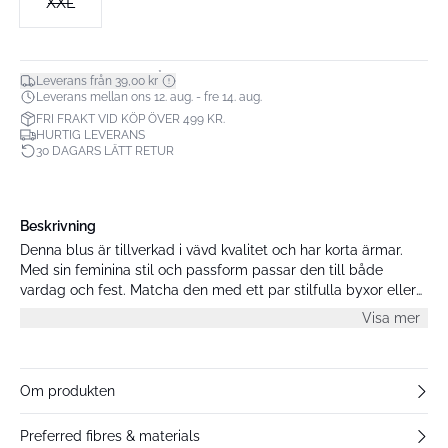
XXL
*
Leverans från 39,00 kr
Leverans mellan ons 12. aug. - fre 14. aug.
FRI FRAKT VID KÖP ÖVER 499 KR.
HURTIG LEVERANS
30 DAGARS LÄTT RETUR
Beskrivning
Denna blus är tillverkad i vävd kvalitet och har korta ärmar.
Med sin feminina stil och passform passar den till både
vardag och fest. Matcha den med ett par stilfulla byxor eller
en elegant kjol.
Visa mer
Om produkten
Preferred fibres & materials