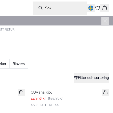
Sök
Korg
ÄTT RETUR
ckor
Blazers
Filter och sortering
-50%
CUviana Kjol
449,98 kr
899,95 kr
XS
S
M
L
XL
XXL