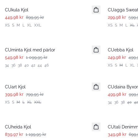
CUkula Kjol
CUagga Sweat
449,98 kr
899,95 kr
299,98 kr
599,
XS
S
M
L
XL
XXL
XS
S
M
L
XL
-50%
-50%
CUminta Kjol med pärlor
CUebba Kjol
549,98 kr
1 099,95 kr
249,98 kr
499,
34
36
38
40
42
44
46
XS
S
M
L
XL
-50%
-50%
CUart Kjol
CUdaina Byxor
399,98 kr
799,95 kr
499,98 kr
999,
XS
S
M
L
XL
XXL
34
36
38
40
42
-30%
-50%
CUheida Kjol
CUtali Denimm
839,97 kr
1 199,95 kr
349,98 kr
699,