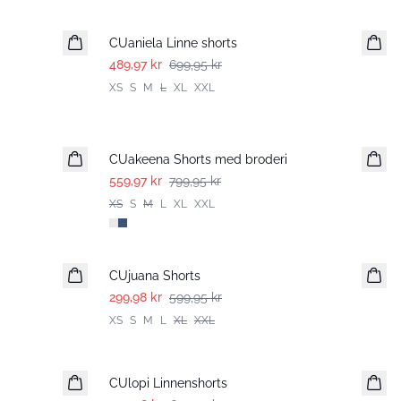
-30%
CUaniela Linne shorts
489,97 kr
699,95 kr
XS
S
M
L
XL
XXL
-30%
CUakeena Shorts med broderi
559,97 kr
799,95 kr
XS
S
M
L
XL
XXL
-50%
CUjuana Shorts
299,98 kr
599,95 kr
XS
S
M
L
XL
XXL
-50%
CUlopi Linnenshorts