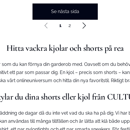
Se nästa sida
1
2
Hitta vackra kjolar och shorts på rea
ar som du kan förnya din garderob med. Oavsett om du behöver
itivt ett par som passar dig. En kjol – precis som shorts – kan 
ska vårt onlineuniversum och hitta din nya favoritstil. Riktigt
tylar du dina shorts eller kjol från CU
ddning de dagar då du inte vet vad du ska ha på dig. Vi har båd
an användas till många tillfällen och är lätta att klä både u
shirt
, ett par nylontights och ett par smarta sneakers. För festl