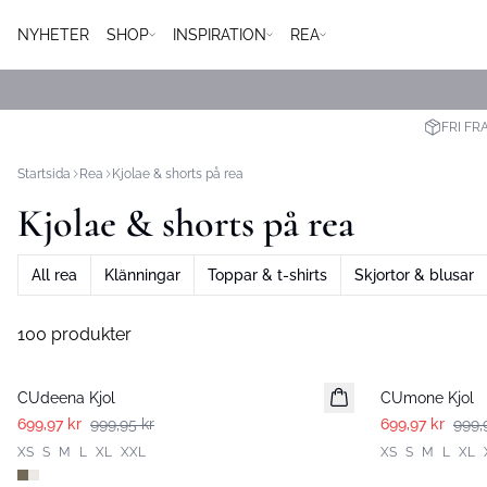
NYHETER
SHOP
INSPIRATION
REA
FRI FR
Startsida
Rea
Kjolae & shorts på rea
Kjolae & shorts på rea
All rea
Klänningar
Toppar & t-shirts
Skjortor & blusar
100 produkter
-30%
-30%
CUdeena Kjol
CUmone Kjol
699,97 kr
999,95 kr
699,97 kr
999,
XS
S
M
L
XL
XXL
XS
S
M
L
XL