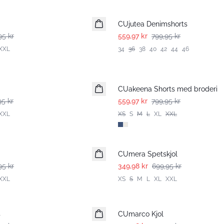
-30%
CUjutea Denimshorts
95 kr
559,97 kr
799,95 kr
XXL
34
36
38
40
42
44
46
-30%
CUakeena Shorts med broderi
95 kr
559,97 kr
799,95 kr
XXL
XS
S
M
L
XL
XXL
-50%
CUmera Spetskjol
95 kr
349,98 kr
699,95 kr
XXL
XS
S
M
L
XL
XXL
-50%
s
CUmarco Kjol