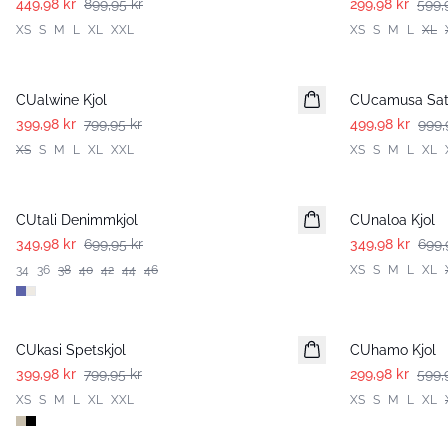
449,98 kr
899,95 kr
299,98 kr
599,
XS
S
M
L
XL
XXL
XS
S
M
L
XL
-50%
-50%
CUalwine Kjol
CUcamusa Sati
399,98 kr
799,95 kr
499,98 kr
999,
XS
S
M
L
XL
XXL
XS
S
M
L
XL
-50%
-50%
CUtali Denimmkjol
CUnaloa Kjol
349,98 kr
699,95 kr
349,98 kr
699,
34
36
38
40
42
44
46
XS
S
M
L
XL
-50%
-50%
CUkasi Spetskjol
CUhamo Kjol
399,98 kr
799,95 kr
299,98 kr
599,
XS
S
M
L
XL
XXL
XS
S
M
L
XL
-50%
-50%