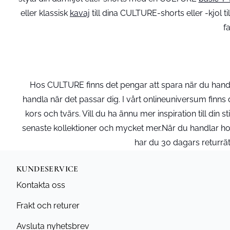
eller klassisk
kavaj
till dina CULTURE-shorts eller -kjol ti
f
Hos CULTURE finns det pengar att spara när du handla
handla när det passar dig. I vårt onlineuniversum finns
kors och tvärs. Vill du ha ännu mer inspiration till din
senaste kollektioner och mycket mer.När du handlar hos 
har du 30 dagars returrät
KUNDESERVICE
Kontakta oss
Frakt och returer
Avsluta nyhetsbrev