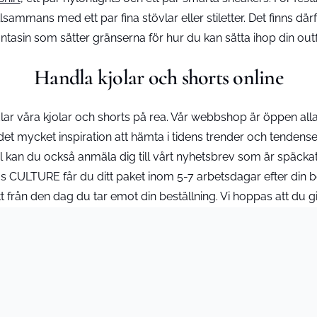
llsammans med ett par fina stövlar eller stiletter. Det finns därf
antasin som sätter gränserna för hur du kan sätta ihop din outfi
Handla kjolar och shorts online
r våra kjolar och shorts på rea. Vår webbshop är öppen alla 
 det mycket inspiration att hämta i tidens trender och tendens
 stil kan du också anmäla dig till vårt nyhetsbrev som är späc
CULTURE får du ditt paket inom 5-7 arbetsdagar efter din bes
t från den dag du tar emot din beställning. Vi hoppas att du gi