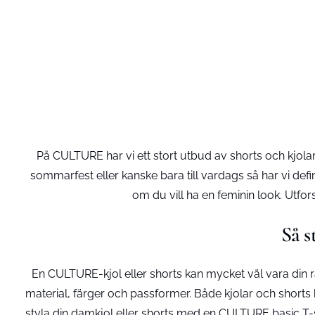
På CULTURE har vi ett stort utbud av shorts och kjol
sommarfest eller kanske bara till vardags så har vi defin
om du vill ha en feminin look. Utfor
Så s
En CULTURE-kjol eller shorts kan mycket väl vara din rä
material, färger och passformer. Både kjolar och shorts k
styla din damkjol eller shorts med en CULTURE
basic T-