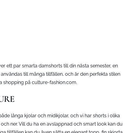
 ett par smarta damshorts till din nästa semester, en
användas till många tillfällen, och är den perfekta stilen
 bra shopping på culture-fashion.com.
LTURE
e långa kjolar och midikjolar, och vi har shorts i olika
pp och ner. Vill du ha en avslappnad och smart look kan du
iga tillfällen kan du även sätta en elegant
topp
, fin
skjorta