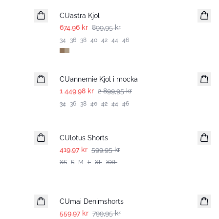
CUastra Kjol
674,96 kr
899,95 kr
34
36
38
40
42
44
46
-50%
CUannemie Kjol i mocka
1 449,98 kr
2 899,95 kr
34
36
38
40
42
44
46
-30%
CUlotus Shorts
419,97 kr
599,95 kr
XS
S
M
L
XL
XXL
-30%
CUmai Denimshorts
559,97 kr
799,95 kr