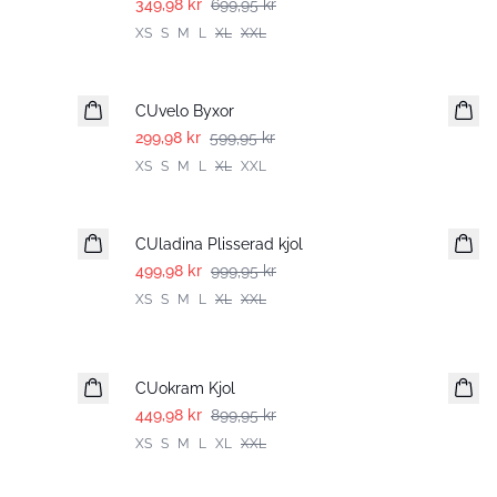
349,98 kr
699,95 kr
XS
S
M
L
XL
XXL
-50%
CUvelo Byxor
299,98 kr
599,95 kr
XS
S
M
L
XL
XXL
-50%
CUladina Plisserad kjol
499,98 kr
999,95 kr
XS
S
M
L
XL
XXL
-50%
CUokram Kjol
449,98 kr
899,95 kr
XS
S
M
L
XL
XXL
-25%