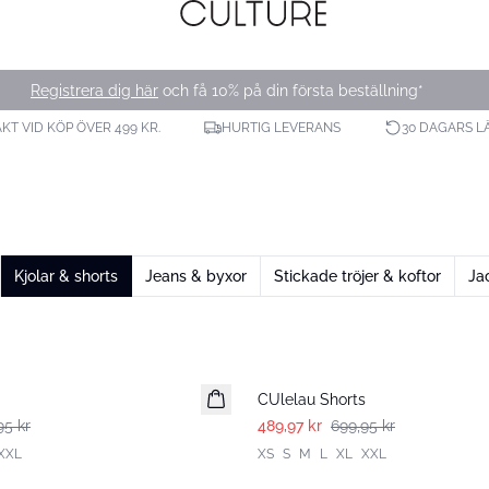
Registrera dig här
och få 10% på din första beställning*
AKT VID KÖP ÖVER 499 KR.
HURTIG LEVERANS
30 DAGARS L
Kjolar & shorts
Jeans & byxor
Stickade tröjer & koftor
Ja
-30%
CUlelau Shorts
95 kr
489,97 kr
699,95 kr
XXL
XS
S
M
L
XL
XXL