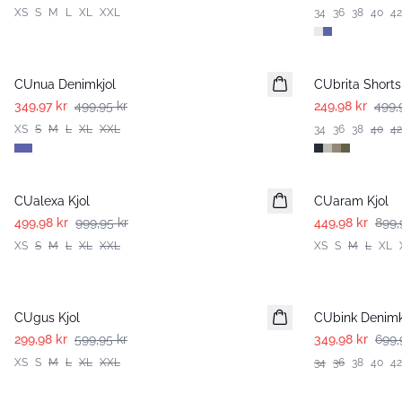
XS
S
M
L
XL
XXL
34
36
38
40
42
-30%
-50%
CUnua Denimkjol
CUbrita Shorts
349,97 kr
499,95 kr
249,98 kr
499,
XS
S
M
L
XL
XXL
34
36
38
40
42
-50%
-50%
CUalexa Kjol
CUaram Kjol
499,98 kr
999,95 kr
449,98 kr
899,
XS
S
M
L
XL
XXL
XS
S
M
L
XL
-50%
-50%
CUgus Kjol
CUbink Denimk
299,98 kr
599,95 kr
349,98 kr
699,
XS
S
M
L
XL
XXL
34
36
38
40
42