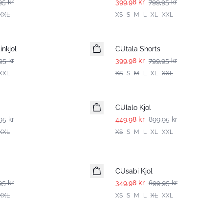
95 kr
399,98 kr
799,95 kr
XXL
XS
S
M
L
XL
XXL
-50%
nkjol
CUtala Shorts
95 kr
399,98 kr
799,95 kr
XXL
XS
S
M
L
XL
XXL
-50%
CUlalo Kjol
95 kr
449,98 kr
899,95 kr
XXL
XS
S
M
L
XL
XXL
-50%
CUsabi Kjol
95 kr
349,98 kr
699,95 kr
XXL
XS
S
M
L
XL
XXL
-50%