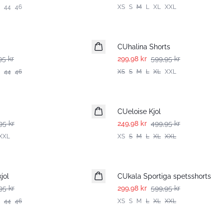
44
46
XS
S
M
L
XL
XXL
-50%
CUhalina Shorts
95 kr
299,98 kr
599,95 kr
44
46
XS
S
M
L
XL
XXL
-50%
CUeloise Kjol
95 kr
249,98 kr
499,95 kr
XXL
XS
S
M
L
XL
XXL
-50%
jol
CUkala Sportiga spetsshorts
95 kr
299,98 kr
599,95 kr
44
46
XS
S
M
L
XL
XXL