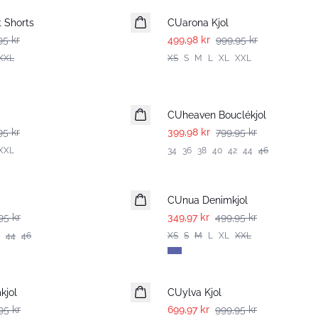
 Shorts
CUarona Kjol
95 kr
499,98 kr
999,95 kr
XXL
XS
S
M
L
XL
XXL
-50%
CUheaven Bouclékjol
95 kr
399,98 kr
799,95 kr
XXL
34
36
38
40
42
44
46
-30%
CUnua Denimkjol
95 kr
349,97 kr
499,95 kr
44
46
XS
S
M
L
XL
XXL
-30%
kjol
CUylva Kjol
95 kr
699,97 kr
999,95 kr