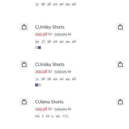
34
36
38
40
42
44
46
-50%
CUmilky Shorts
299,98 kr
599,95 kr
34
36
38
40
42
44
46
-50%
CUmilky Shorts
299,98 kr
599,95 kr
34
36
38
40
42
44
46
-50%
CUkima Shorts
299,98 kr
599,95 kr
XS
S
M
L
XL
XXL