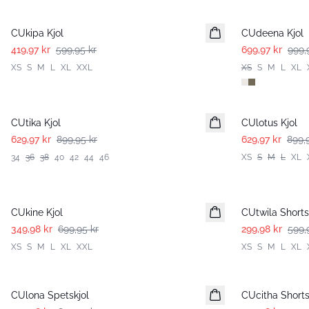
-30%
-30%
CUkipa Kjol
CUdeena Kjol
419,97 kr
599,95 kr
699,97 kr
999,
XS
S
M
L
XL
XXL
XS
S
M
L
XL
-30%
-30%
CUtika Kjol
CUlotus Kjol
629,97 kr
899,95 kr
629,97 kr
899,
34
36
38
40
42
44
46
XS
S
M
L
XL
-50%
-50%
CUkine Kjol
CUtwila Shorts
349,98 kr
699,95 kr
299,98 kr
599,
XS
S
M
L
XL
XXL
XS
S
M
L
XL
-50%
-50%
CUlona Spetskjol
CUcitha Short