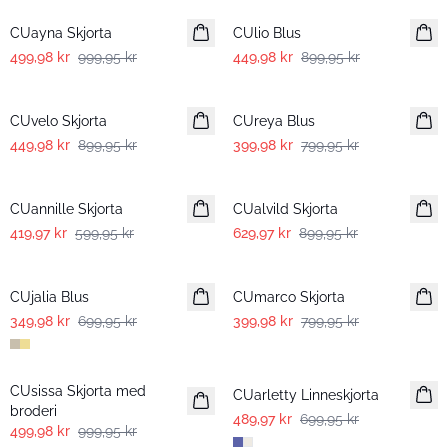
CUayna Skjorta
CUlio Blus
499,98 kr
999,95 kr
449,98 kr
899,95 kr
-50%
-50%
CUvelo Skjorta
CUreya Blus
449,98 kr
899,95 kr
399,98 kr
799,95 kr
-30%
-30%
CUannille Skjorta
CUalvild Skjorta
419,97 kr
599,95 kr
629,97 kr
899,95 kr
-50%
-50%
CUjalia Blus
CUmarco Skjorta
349,98 kr
699,95 kr
399,98 kr
799,95 kr
-50%
-30%
CUsissa Skjorta med
CUarletty Linneskjorta
broderi
489,97 kr
699,95 kr
499,98 kr
999,95 kr