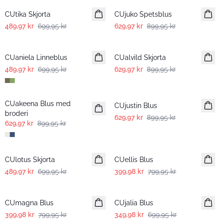
CUtika Skjorta
CUjuko Spetsblus
489,97 kr
699,95 kr
629,97 kr
899,95 kr
-30%
-30%
CUaniela Linneblus
CUalvild Skjorta
489,97 kr
699,95 kr
629,97 kr
899,95 kr
-30%
-30%
CUakeena Blus med
CUjustin Blus
broderi
629,97 kr
899,95 kr
629,97 kr
899,95 kr
-30%
-50%
CUlotus Skjorta
CUellis Blus
489,97 kr
699,95 kr
399,98 kr
799,95 kr
-50%
-50%
CUmagna Blus
CUjalia Blus
399,98 kr
799,95 kr
349,98 kr
699,95 kr