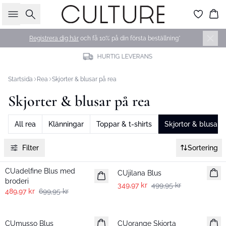
Sök
Ko
Registrera dig här
och få 10% på din första beställning*
HURTIG LEVERANS
Startsida
Rea
Skjorter & blusar på rea
Skjorter & blusar på rea
All rea
Klänningar
Toppar & t-shirts
Skjortor & blusar
Filter
Sortering
-30%
-30%
CUadelfine Blus med
CUjilana Blus
broderi
349,97 kr
499,95 kr
489,97 kr
699,95 kr
-30%
-30%
CUmusso Blus
CUorange Skjorta