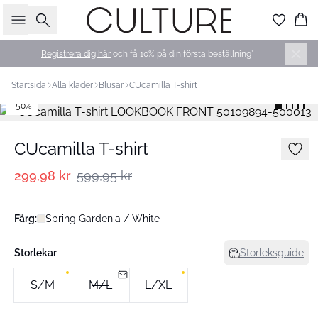
Sök
Ko
Registrera dig här
och få 10% på din första beställning*
Startsida
Alla kläder
Blusar
CUcamilla T-shirt
-50%
CUcamilla T-shirt
299,98 kr
599,95 kr
Färg:
Spring Gardenia / White
Storlekar
Storleksguide
S/M
M/L
L/XL