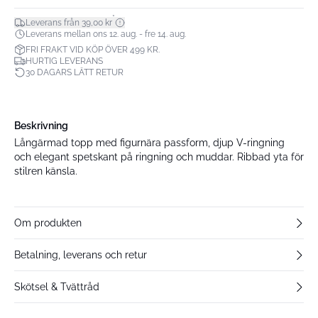
*
Leverans från 39,00 kr
Leverans mellan ons 12. aug. - fre 14. aug.
FRI FRAKT VID KÖP ÖVER 499 KR.
HURTIG LEVERANS
30 DAGARS LÄTT RETUR
Beskrivning
Långärmad topp med figurnära passform, djup V-ringning
och elegant spetskant på ringning och muddar. Ribbad yta för
stilren känsla.
Om produkten
Betalning, leverans och retur
Skötsel & Tvättråd