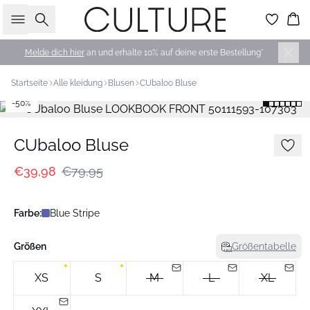
Suche
Wa
Melde dich hier
an und erhalte 10% auf deine erste Bestellung*
Startseite
Alle kleidung
Blusen
CUbaloo Bluse
-50%
CUbaloo Bluse
€39,98
€79,95
Farbe:
Blue Stripe
Größen
Größentabelle
XS
S
M
L
XL