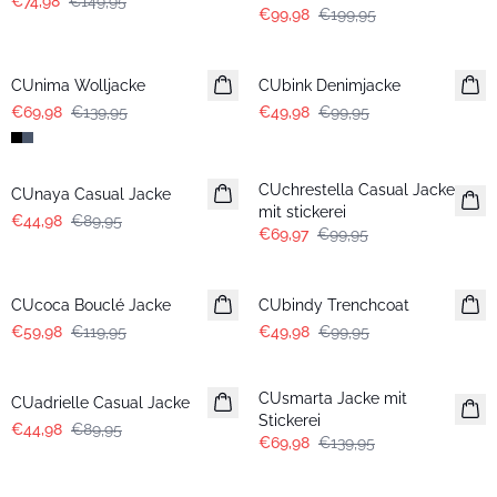
€74,98
€149,95
€99,98
€199,95
-50%
-50%
CUnima Wolljacke
CUbink Denimjacke
€69,98
€139,95
€49,98
€99,95
-50%
-30%
CUchrestella Casual Jacke
CUnaya Casual Jacke
mit stickerei
€44,98
€89,95
€69,97
€99,95
-50%
-50%
CUcoca Bouclé Jacke
CUbindy Trenchcoat
€59,98
€119,95
€49,98
€99,95
-50%
-50%
CUsmarta Jacke mit
CUadrielle Casual Jacke
Stickerei
€44,98
€89,95
€69,98
€139,95
-50%
-50%