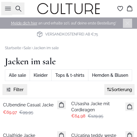
Suche
Wa
Melde dich hier
an und erhalte 10% auf deine erste Bestellung*
LIEFERUNG IN 2-3 WERKTAGEN
Startseite
Sale
Jacken im sale
Jacken im sale
Alle sale
Kleider
Tops & t-shirts
Hemden & Blusen
Filter
Sortierung
-30%
-50%
CUsasha Jacke mit
CUbendine Casual Jacke
Cordkragen
€69,97
€99,95
€64,98
€129,95
-50%
-50%
CUalfride Jacke
CUcatina teddy weste