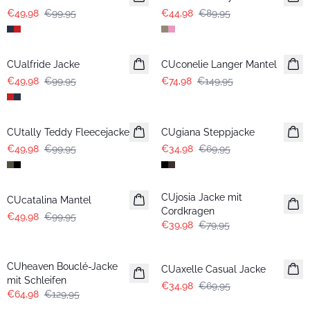
€49,98
€99,95
€44,98
€89,95
-50%
-50%
CUalfride Jacke
CUconelie Langer Mantel
€49,98
€99,95
€74,98
€149,95
-50%
-50%
CUtally Teddy Fleecejacke
CUgiana Steppjacke
€49,98
€99,95
€34,98
€69,95
-50%
-50%
CUjosia Jacke mit
CUcatalina Mantel
Cordkragen
€49,98
€99,95
€39,98
€79,95
-50%
-50%
CUheaven Bouclé-Jacke
CUaxelle Casual Jacke
mit Schleifen
€34,98
€69,95
€64,98
€129,95
-50%
-50%