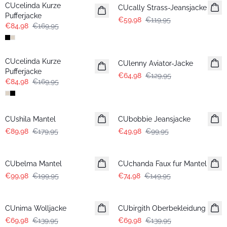
CUcelinda Kurze
CUcally Strass-Jeansjacke
Pufferjacke
€59,98
€119,95
€84,98
€169,95
-50%
-50%
CUcelinda Kurze
CUlenny Aviator-Jacke
Pufferjacke
€64,98
€129,95
€84,98
€169,95
-50%
-50%
CUshila Mantel
CUbobbie Jeansjacke
€89,98
€179,95
€49,98
€99,95
-50%
-50%
CUbelma Mantel
CUchanda Faux fur Mantel
€99,98
€199,95
€74,98
€149,95
-50%
-50%
CUnima Wolljacke
CUbirgith Oberbekleidung
€69,98
€139,95
€69,98
€139,95