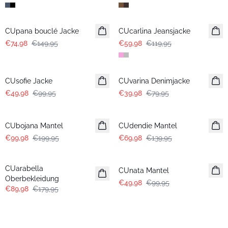
-50%
-50%
CUpana bouclé Jacke
CUcarlina Jeansjacke
€74,98
€149,95
€59,98
€119,95
-50%
-50%
CUsofie Jacke
CUvarina Denimjacke
€49,98
€99,95
€39,98
€79,95
-50%
-50%
CUbojana Mantel
CUdendie Mantel
€99,98
€199,95
€69,98
€139,95
-50%
-50%
CUarabella
CUnata Mantel
Oberbekleidung
€49,98
€99,95
€89,98
€179,95