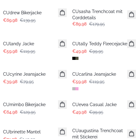
CUsasha Trenchcoat mit
CUdrew Bikerjacke
Corddetails
€69,98
€139,95
€89,98
€179,95
-50%
-50%
CUlandy Jacke
CUtally Teddy Fleecejacke
€59,98
€119,95
€49,98
€99,95
-50%
-50%
CUcyrine Jeansjacke
CUcarlina Jeansjacke
€39,98
€79,95
€59,98
€119,95
-50%
-50%
CUmimbo Bikerjacke
CUevea Casual Jacke
€64,98
€129,95
€49,98
€99,95
-50%
-50%
CUaugustina Trenchcoat
CUbrinette Mantel
mit Stickerei