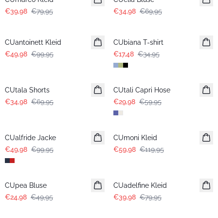
€39,98
€79,95
€34,98
€69,95
-50%
-50%
CUantoinett Kleid
CUbiana T-shirt
€49,98
€99,95
€17,48
€34,95
-50%
-50%
CUtala Shorts
CUtali Capri Hose
€34,98
€69,95
€29,98
€59,95
-50%
-50%
CUalfride Jacke
CUmoni Kleid
€49,98
€99,95
€59,98
€119,95
-50%
-50%
CUpea Bluse
CUadelfine Kleid
€24,98
€49,95
€39,98
€79,95