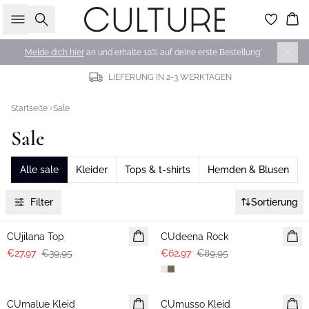
Suche
Wa
Melde dich hier
an und erhalte 10% auf deine erste Bestellung*
LIEFERUNG IN 2-3 WERKTAGEN
Startseite
Sale
Sale
Alle sale
Kleider
Tops & t-shirts
Hemden & Blusen
Filter
Sortierung
-30%
-30%
CUjilana Top
CUdeena Rock
€27,97
€39,95
€62,97
€89,95
-30%
-30%
CUmalue Kleid
CUmusso Kleid