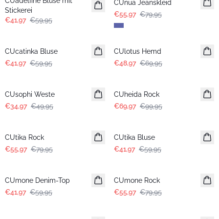
CUadelfine Bluse mit
CUnua Jeanskleid
Stickerei
€55,97
€79,95
€41,97
€59,95
-30%
-30%
CUcatinka Bluse
CUlotus Hemd
€41,97
€59,95
€48,97
€69,95
-30%
-30%
CUsophi Weste
CUheida Rock
€34,97
€49,95
€69,97
€99,95
-30%
-30%
CUtika Rock
CUtika Bluse
€55,97
€79,95
€41,97
€59,95
-30%
-30%
CUmone Denim-Top
CUmone Rock
€41,97
€59,95
€55,97
€79,95
-30%
-30%