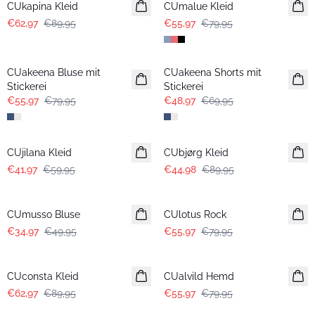
CUkapina Kleid
CUmalue Kleid
€62,97
€89,95
€55,97
€79,95
-30%
-30%
CUakeena Bluse mit
CUakeena Shorts mit
Stickerei
Stickerei
€55,97
€79,95
€48,97
€69,95
-30%
-50%
CUjilana Kleid
CUbjørg Kleid
€41,97
€59,95
€44,98
€89,95
-30%
-30%
CUmusso Bluse
CUlotus Rock
€34,97
€49,95
€55,97
€79,95
-30%
-30%
CUconsta Kleid
CUalvild Hemd
€62,97
€89,95
€55,97
€79,95
-30%
-30%