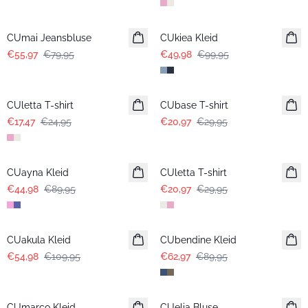
-30%
-50%
CUmai Jeansbluse
CUkiea Kleid
€55,97
€79,95
€49,98
€99,95
-30%
-30%
CUletta T-shirt
CUbase T-shirt
€17,47
€24,95
€20,97
€29,95
-50%
-30%
CUayna Kleid
CUletta T-shirt
€44,98
€89,95
€20,97
€29,95
-50%
-30%
CUakula Kleid
CUbendine Kleid
€54,98
€109,95
€62,97
€89,95
-50%
-50%
CUmarco Kleid
CUelia Bluse