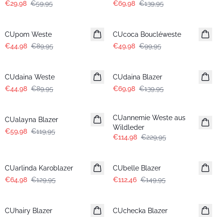
€29,98
€59,95
€69,98
€139,95
-50%
-50%
CUpom Weste
CUcoca Boucléweste
€44,98
€89,95
€49,98
€99,95
-50%
-50%
CUdaina Weste
CUdaina Blazer
€44,98
€89,95
€69,98
€139,95
-50%
-50%
CUannemie Weste aus
CUalayna Blazer
Wildleder
€59,98
€119,95
€114,98
€229,95
-50%
-25%
CUarlinda Karoblazer
CUbelle Blazer
€64,98
€129,95
€112,46
€149,95
-50%
-50%
CUhairy Blazer
CUchecka Blazer