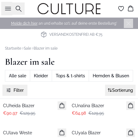
Suche
Wa
Melde dich hier
an und erhalte 10% auf deine erste Bestellung*
VERSANDKOSTENFREI AB €75
Startseite
Sale
Blazer im sale
Blazer im sale
Alle sale
Kleider
Tops & t-shirts
Hemden & Blusen
Filter
Sortierung
-30%
-50%
CUheida Blazer
CUnalina Blazer
€90,97
€129,95
€64,98
€129,95
-50%
-50%
CUlava Weste
CUyala Blazer