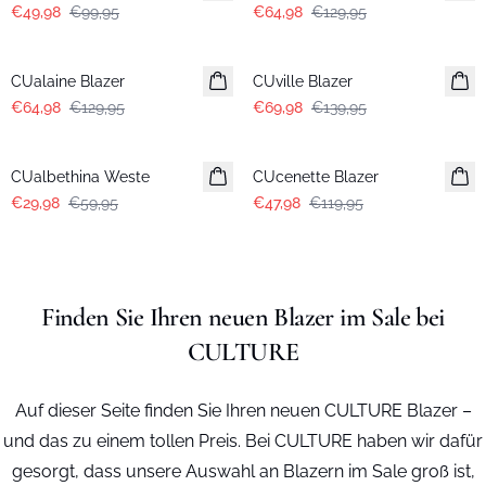
€49,98
€99,95
€64,98
€129,95
-50%
-50%
CUalaine Blazer
CUville Blazer
€64,98
€129,95
€69,98
€139,95
-50%
-60%
CUalbethina Weste
CUcenette Blazer
€29,98
€59,95
€47,98
€119,95
Finden Sie Ihren neuen Blazer im Sale bei
CULTURE
Auf dieser Seite finden Sie Ihren neuen CULTURE Blazer –
und das zu einem tollen Preis. Bei CULTURE haben wir dafür
gesorgt, dass unsere Auswahl an Blazern im Sale groß ist,