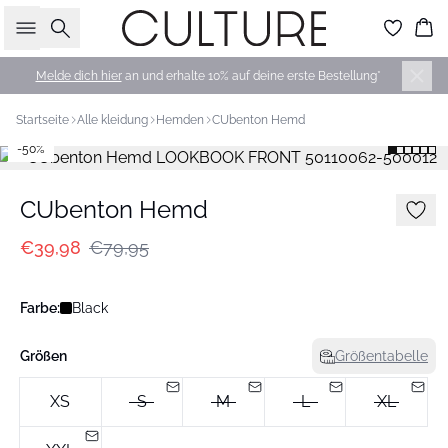
Suche
Wa
Melde dich hier
an und erhalte 10% auf deine erste Bestellung*
Startseite
Alle kleidung
Hemden
CUbenton Hemd
-50%
CUbenton Hemd
€39,98
€79,95
Farbe:
Black
Größen
Größentabelle
XS
S
M
L
XL