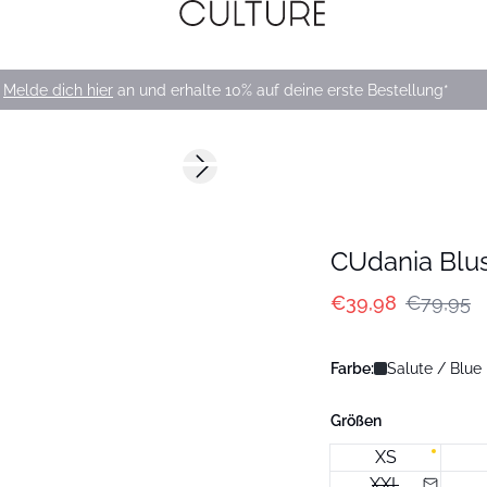
Melde dich hier
an und erhalte 10% auf deine erste Bestellung*
-50%
Next slide
CUdania Blu
€39,98
€79,95
Farbe:
Salute / Blue
Größen
XS
XXL