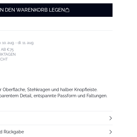
IN DEN WARENKORB LEGEN
0. aug. - di. 11. aug.
 AB €75
ERKTAGEN
ECHT
er Oberfläche, Stehkragen und halber Knopfleiste.
sparentem Detail, entspannte Passform und Faltungen.
nd Rückgabe