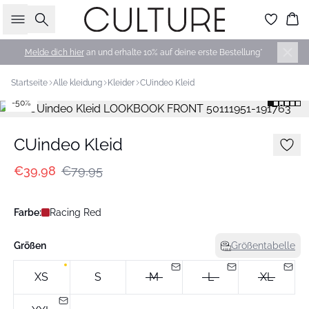
Suche
Wa
Melde dich hier
an und erhalte 10% auf deine erste Bestellung*
Startseite
Alle kleidung
Kleider
CUindeo Kleid
-50%
CUindeo Kleid
€39,98
€79,95
Farbe:
Racing Red
Größen
Größentabelle
XS
S
M
L
XL