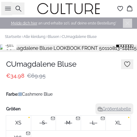
Suche
Wa
Melde dich hier
an und erhalte 10% auf deine erste Bestellung*
Startseite
Alle kleidung
Blusen
CUmagdalene Bluse
-50%
CUmagdalene Bluse
€34,98
€69,95
Farbe:
Cashmere Blue
Größen
Größentabelle
XS
S
M
L
XL