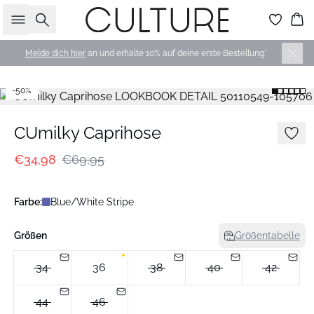
Suche
Wa
Melde dich hier
an und erhalte 10% auf deine erste Bestellung*
-50%
CUmilky Caprihose
€34,98
€69,95
Farbe:
Blue/White Stripe
Größen
Größentabelle
34
36
38
40
42
44
46