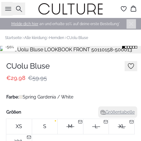
Suche
Wa
Melde dich hier
an und erhalte 10% auf deine erste Bestellung*
Startseite
Alle kleidung
Hemden
CUolu Bluse
-50%
CUolu Bluse
€29,98
€59,95
Farbe:
Spring Gardenia / White
Größen
Größentabelle
XS
S
M
L
XL