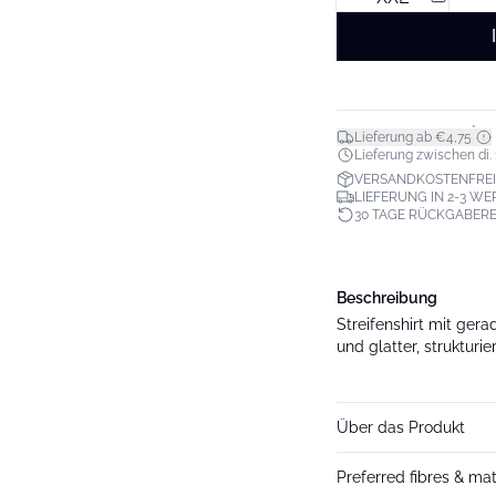
*
Lieferung ab €4,75
Lieferung zwischen di. 11
VERSANDKOSTENFREI
LIEFERUNG IN 2-3 W
30 TAGE RÜCKGABER
Beschreibung
Streifenshirt mit ger
und glatter, strukturi
Über das Produkt
Preferred fibres & mat