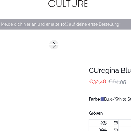
Melde dich hier
an und erhalte 10% auf deine erste Bestellung*
-50%
Next slide
CUregina Bl
€32,48
€64,95
Farbe:
Blue/White St
Größen
XS
XXL