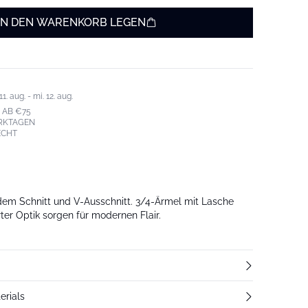
IN DEN WARENKORB LEGEN
. aug. - mi. 12. aug.
 AB €75
ERKTAGEN
ECHT
adem Schnitt und V-Ausschnitt. 3/4-Ärmel mit Lasche
erter Optik sorgen für modernen Flair.
erials