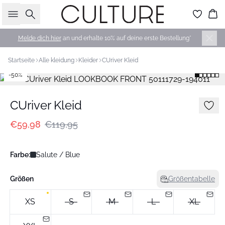
Suche
Wa
Melde dich hier
an und erhalte 10% auf deine erste Bestellung*
Startseite
Alle kleidung
Kleider
CUriver Kleid
-50%
CUriver Kleid
€59,98
€119,95
Farbe:
Salute / Blue
Größen
Größentabelle
XS
S
M
L
XL