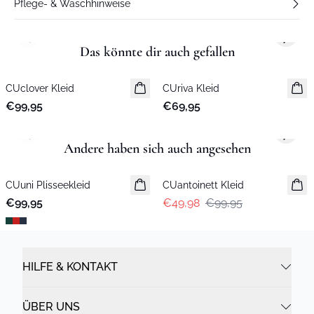
Pflege- & Waschhinweise
Previous slide
Next s
Das könnte dir auch gefallen
CUclover Kleid
Neuheiten
CUriva Kleid
Neuheiten
€99,95
€69,95
Previous slide
Next s
Andere haben sich auch angesehen
-50%
CUuni Plisseekleid
CUantoinett Kleid
€99,95
€49,98
€99,95
HILFE & KONTAKT
ÜBER UNS