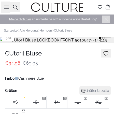
Suche
Wa
Melde dich hier
an und erhalte 10% auf deine erste Bestellung*
Startseite
Alle kleidung
Hemden
CUtoril Bluse
-50%
CUtoril Bluse
€34,98
€69,95
Farbe:
Cashmere Blue
Größen
Größentabelle
XS
S
M
L
XL