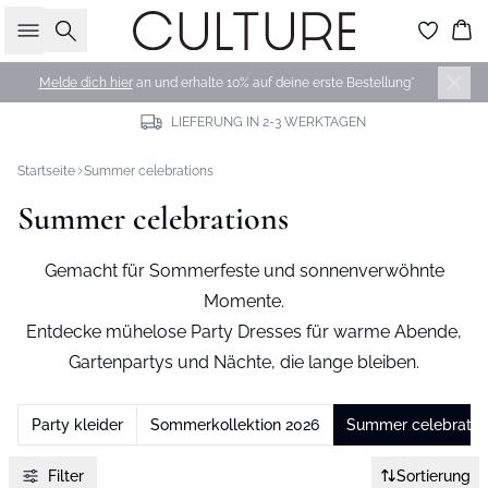
Suche
Wa
Melde dich hier
an und erhalte 10% auf deine erste Bestellung*
LIEFERUNG IN 2-3 WERKTAGEN
Startseite
Summer celebrations
Summer celebrations
Gemacht für Sommerfeste und sonnenverwöhnte
Momente.
Entdecke mühelose Party Dresses für warme Abende,
Gartenpartys und Nächte, die lange bleiben.
Party kleider
Sommerkollektion 2026
Summer celebratio
Filter
Sortierung