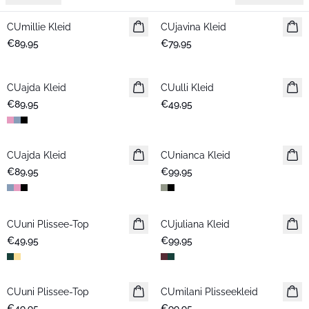
CUmillie Kleid
Neuheiten
CUjavina Kleid
Neuheiten
€89,95
€79,95
CUajda Kleid
Neuheiten
CUulli Kleid
Neuheiten
€89,95
€49,95
CUajda Kleid
Neuheiten
CUnianca Kleid
Neuheiten
€89,95
€99,95
CUuni Plissee-Top
Neuheiten
CUjuliana Kleid
Neuheiten
€49,95
€99,95
CUuni Plissee-Top
Neuheiten
CUmilani Plisseekleid
Neuheiten
€49,95
€99,95