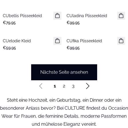
CUbellis Plisseekleid
Neuheiten
CUladina Plisseekleid
Neuheiten
€79,95
€99,95
CUelodie Kleid
Neuheiten
CUfika Plisseekleid
Neuheiten
€59,95
€99,95
Nächste Seite ansehen
1
2
3
Steht eine Hochzeit, ein Geburtstag, ein Dinner oder ein
besonderer Anlass bevor? Bei CULTURE findest du Occasion
Wear für Frauen, die feminine Details, moderne Passformen
und mühelose Eleganz vereint.