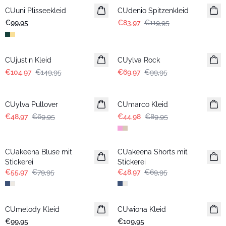
CUuni Plisseekleid
Neuheiten
CUdenio Spitzenkleid
€99,95
€83,97
€119,95
-30%
-30%
CUjustin Kleid
CUylva Rock
€104,97
€149,95
€69,97
€99,95
-30%
-50%
CUylva Pullover
CUmarco Kleid
€48,97
€69,95
€44,98
€89,95
-30%
-30%
CUakeena Bluse mit
CUakeena Shorts mit
Stickerei
Stickerei
€55,97
€79,95
€48,97
€69,95
CUmelody Kleid
Neuheiten
CUwiona Kleid
Neuheiten
€99,95
€109,95