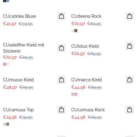
-30%
-30%
CUcatinka Bluse
CUdeena Rock
€41,97
€59,95
€62,97
€89,95
-30%
-30%
CUadelfine Kleid mit
CUlotus Kleid
Stickerei
€62,97
€89,95
€62,97
€89,95
-30%
-50%
CUmusso Kleid
CUmarco Kleid
€48,97
€69,95
€44,98
€89,95
-50%
-50%
CUcamusa Top
CUcamusa Rock
€19,98
€39,95
€44,98
€89,95
-50%
-50%