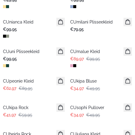
CUnianca Kleid
Neuheiten
CUmilani Plisseekleid
Neuheiten
€99,95
€79,95
-30%
CUuni Plisseekleid
Neuheiten
CUmalue Kleid
€99,95
€69,97
€99,95
-30%
-30%
CUpeonie Kleid
CUkipa Bluse
€62,97
€89,95
€34,97
€49,95
-30%
-30%
CUkipa Rock
CUsophi Pullover
€41,97
€59,95
€34,97
€49,95
-30%
CUheida Rock
CUjuliana Kleid
Neuheiten