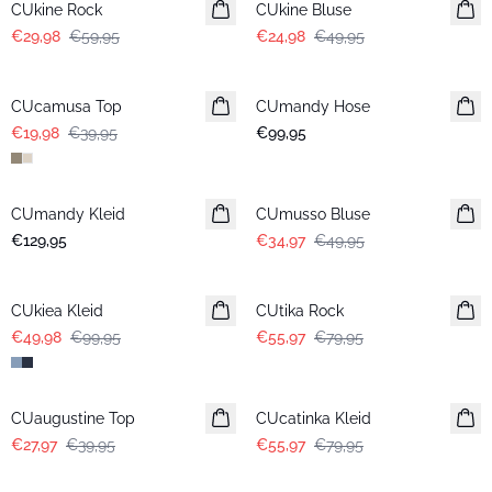
CUkine Rock
CUkine Bluse
€29,98
€59,95
€24,98
€49,95
-50%
CUcamusa Top
CUmandy Hose
€19,98
€39,95
€99,95
-30%
CUmandy Kleid
CUmusso Bluse
€129,95
€34,97
€49,95
-50%
-30%
CUkiea Kleid
CUtika Rock
€49,98
€99,95
€55,97
€79,95
-30%
-30%
CUaugustine Top
CUcatinka Kleid
€27,97
€39,95
€55,97
€79,95
-30%