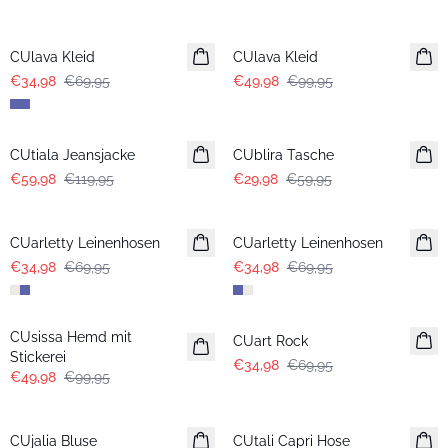
-50%
-50%
CUlava Kleid
CUlava Kleid
€34,98
€69,95
€49,98
€99,95
-50%
-50%
CUtiala Jeansjacke
CUblira Tasche
€59,98
€119,95
€29,98
€59,95
-50%
-50%
CUarletty Leinenhosen
CUarletty Leinenhosen
€34,98
€69,95
€34,98
€69,95
-50%
-50%
CUsissa Hemd mit
CUart Rock
Stickerei
€34,98
€69,95
€49,98
€99,95
-50%
-50%
CUjalia Bluse
CUtali Capri Hose