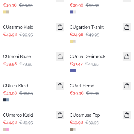
€29,98
€59,95
€29,98
€59,95
-50%
-50%
CUashmo Kleid
CUgarden T-shirt
€49,98
€99,95
€24,98
€49,95
-50%
-30%
CUmoni Bluse
CUnua Denimrock
€39,98
€79,95
€31,47
€44,95
-50%
-50%
CUkiea Kleid
CUart Hemd
€49,98
€99,95
€39,98
€79,95
-50%
-50%
CUmarco Kleid
CUcamusa Top
€44,98
€89,95
€19,98
€39,95
-50%
-50%