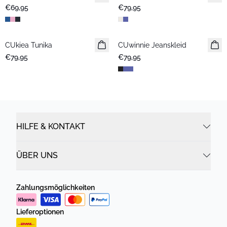
€69,95
€79,95
CUkiea Tunika
CUwinnie Jeanskleid
Neuheiten
€79,95
€79,95
HILFE & KONTAKT
ÜBER UNS
Zahlungsmöglichkeiten
Lieferoptionen