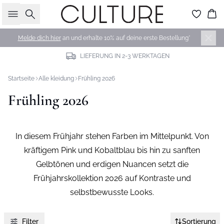
Suche
Wa
Melde dich hier
an und erhalte 10% auf deine erste Bestellung*
LIEFERUNG IN 2-3 WERKTAGEN
Startseite
Alle kleidung
Frühling 2026
Frühling 2026
In diesem Frühjahr stehen Farben im Mittelpunkt. Von
kräftigem Pink und Kobaltblau bis hin zu sanften
Gelbtönen und erdigen Nuancen setzt die
Frühjahrskollektion 2026 auf Kontraste und
selbstbewusste Looks.
Filter
Sortierung