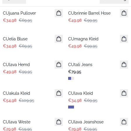
-50%
-50%
CUjuana Pullover
CUbrinnie Barrel Hose
€34,98
€69,95
€49,98
€99,95
-50%
-50%
CUelia Bluse
CUmagna Kleid
€34,98
€69,95
€49,98
€99,95
-50%
CUlava Hemd
CUtali Jeans
€49,98
€99,95
€79,95
-50%
-50%
CUakula Kleid
CUlava Kleid
€54,98
€109,95
€34,98
€69,95
-50%
-50%
CUlava Weste
CUlava Jeanshose
€29,98
€59,95
€29,98
€59,95