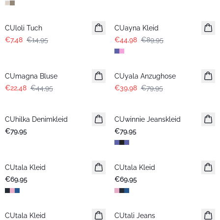
-50%
-50%
CUloli Tuch
CUayna Kleid
€7,48
€14,95
€44,98
€89,95
-50%
-50%
CUmagna Bluse
CUyala Anzughose
€22,48
€44,95
€39,98
€79,95
CUhilka Denimkleid
CUwinnie Jeanskleid
Neuheiten
€79,95
€79,95
CUtala Kleid
CUtala Kleid
€69,95
€69,95
CUtala Kleid
CUtali Jeans