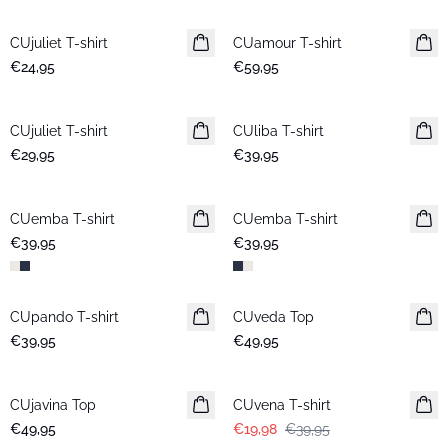
CUjuliet T-shirt
Neuheiten
CUamour T-shirt
Neuheiten
€24,95
€59,95
CUjuliet T-shirt
Neuheiten
CUliba T-shirt
Neuheiten
€29,95
€39,95
CUemba T-shirt
Neuheiten
CUemba T-shirt
Neuheiten
€39,95
€39,95
CUpando T-shirt
Neuheiten
CUveda Top
Neuheiten
€39,95
€49,95
-50%
CUjavina Top
Neuheiten
CUvena T-shirt
€49,95
€19,98
€39,95