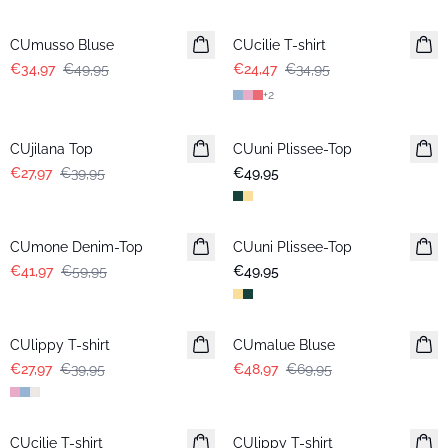
-30%
-30%
CUmusso Bluse
CUcilie T-shirt
€34,97
€49,95
€24,47
€34,95
+
2
-30%
CUjilana Top
CUuni Plissee-Top
Neuheiten
€27,97
€39,95
€49,95
-30%
CUmone Denim-Top
CUuni Plissee-Top
Neuheiten
€41,97
€59,95
€49,95
-30%
-30%
CUlippy T-shirt
CUmalue Bluse
€27,97
€39,95
€48,97
€69,95
-30%
-30%
CUcilie T-shirt
CUlippy T-shirt