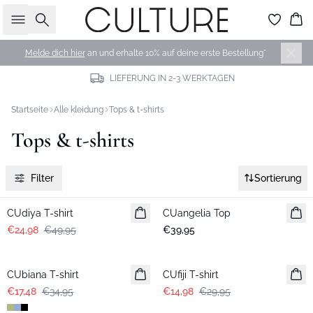
Suche
Wa
Melde dich hier
an und erhalte 10% auf deine erste Bestellung*
LIEFERUNG IN 2-3 WERKTAGEN
Startseite
Alle kleidung
Tops & t-shirts
Tops & t-shirts
Filter
Sortierung
-50%
CUdiya T-shirt
CUangelia Top
€24,98
€49,95
€39,95
-50%
-50%
CUbiana T-shirt
CUfiji T-shirt
€17,48
€34,95
€14,98
€29,95