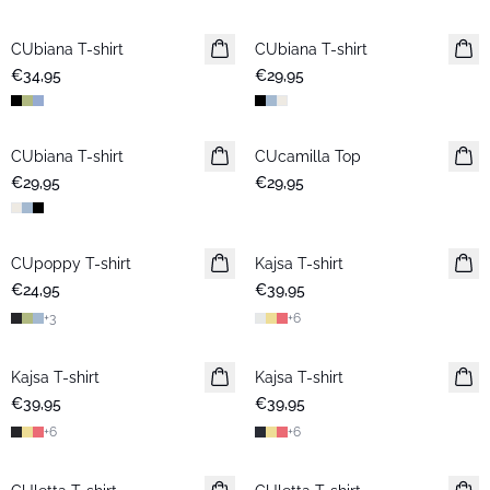
CUbiana T-shirt
CUbiana T-shirt
€34,95
€29,95
CUbiana T-shirt
Neuheiten
CUcamilla Top
€29,95
€29,95
CUpoppy T-shirt
Neuheiten
Kajsa T-shirt
Neuheiten
€24,95
€39,95
+
3
+
6
Kajsa T-shirt
Kajsa T-shirt
€39,95
€39,95
+
6
+
6
-30%