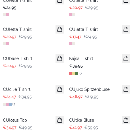
CUletta T-shirt
Neuheiten
CUletta T-shirt
€24,95
€20,97
€29,95
-30%
-30%
CUletta T-shirt
CUletta T-shirt
€20,97
€29,95
€17,47
€24,95
-30%
CUbase T-shirt
Kajsa T-shirt
€20,97
€29,95
€39,95
+
6
-30%
-30%
CUcilie T-shirt
CUjuko Spitzenbluse
€24,47
€34,95
€48,97
€69,95
+
2
-30%
-30%
CUlotus Top
CUtika Bluse
€34,97
€49,95
€41,97
€59,95