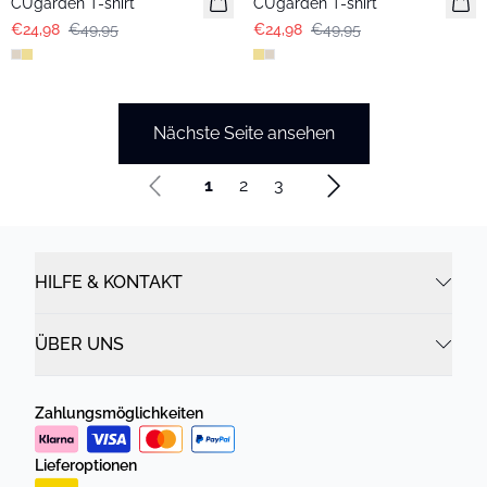
CUgarden T-shirt
CUgarden T-shirt
€24,98
€49,95
€24,98
€49,95
Nächste Seite ansehen
1
2
3
HILFE & KONTAKT
ÜBER UNS
Zahlungsmöglichkeiten
Lieferoptionen