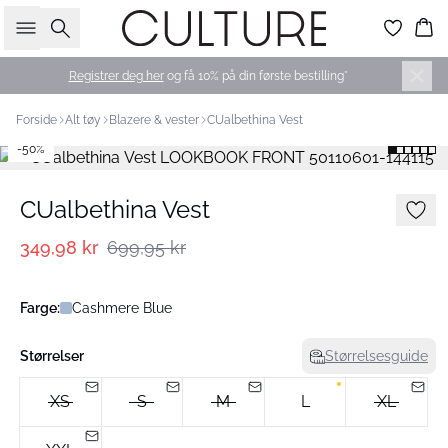
Søk
Ha
Registrer deg her
og få 10% på din første bestilling*
Forside
Alt tøy
Blazere & vester
CUalbethina Vest
-50%
CUalbethina Vest
349,98 kr
699,95 kr
Farge:
Cashmere Blue
Størrelser
Størrelsesguide
XS
S
M
L
XL