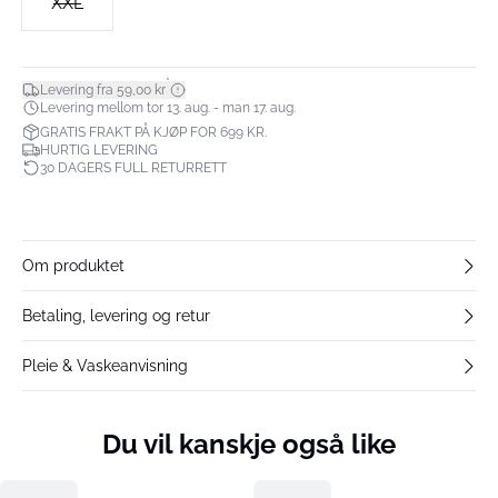
XXL
*
Levering fra 59,00 kr
Levering mellom tor 13. aug. - man 17. aug.
GRATIS FRAKT PÅ KJØP FOR 699 KR.
HURTIG LEVERING
30 DAGERS FULL RETURRETT
Om produktet
Betaling, levering og retur
Pleie & Vaskeanvisning
Du vil kanskje også like