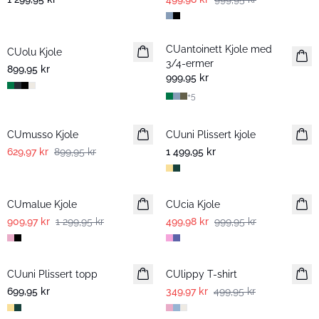
CUantoinett Kjole med
CUolu Kjole
3/4-ermer
899,95 kr
999,95 kr
+
5
-30%
CUmusso Kjole
CUuni Plissert kjole
Nyhet
629,97 kr
899,95 kr
1 499,95 kr
-30%
-50%
CUmalue Kjole
CUcia Kjole
909,97 kr
1 299,95 kr
499,98 kr
999,95 kr
-30%
CUuni Plissert topp
Nyhet
CUlippy T-shirt
699,95 kr
349,97 kr
499,95 kr
-30%
-30%