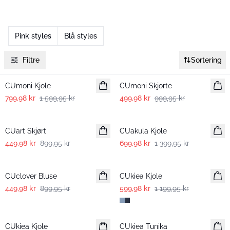
Pink styles
Blå styles
Filtre
Sortering
-50%
-50%
CUmoni Kjole
CUmoni Skjorte
799,98 kr
1 599,95 kr
499,98 kr
999,95 kr
-50%
-50%
CUart Skjørt
CUakula Kjole
449,98 kr
899,95 kr
699,98 kr
1 399,95 kr
-50%
-50%
CUclover Bluse
CUkiea Kjole
449,98 kr
899,95 kr
599,98 kr
1 199,95 kr
-50%
CUkiea Kjole
CUkiea Tunika