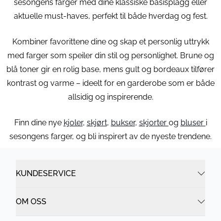
sesongens farger med dine klassiske basisplagg eller
aktuelle must-haves, perfekt til både hverdag og fest.
Kombiner favorittene dine og skap et personlig uttrykk
med farger som speiler din stil og personlighet. Brune og
blå toner gir en rolig base, mens gult og bordeaux tilfører
kontrast og varme – ideelt for en garderobe som er både
allsidig og inspirerende.
Finn dine nye
kjoler
,
skjørt
,
bukser
,
skjorter
og
bluser
i
sesongens farger, og bli inspirert av de nyeste trendene.
KUNDESERVICE
OM OSS