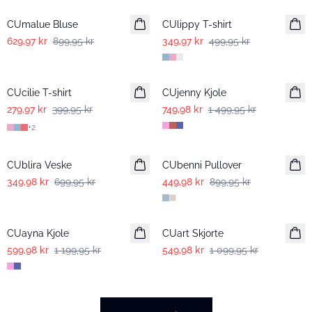
CUmalue Bluse
CUlippy T-shirt
629,97 kr
899,95 kr
349,97 kr
499,95 kr
-30%
-50%
CUcilie T-shirt
CUjenny Kjole
279,97 kr
399,95 kr
749,98 kr
1 499,95 kr
+
2
-50%
-50%
CUblira Veske
CUbenni Pullover
349,98 kr
699,95 kr
449,98 kr
899,95 kr
-50%
-50%
CUayna Kjole
CUart Skjorte
599,98 kr
1 199,95 kr
549,98 kr
1 099,95 kr