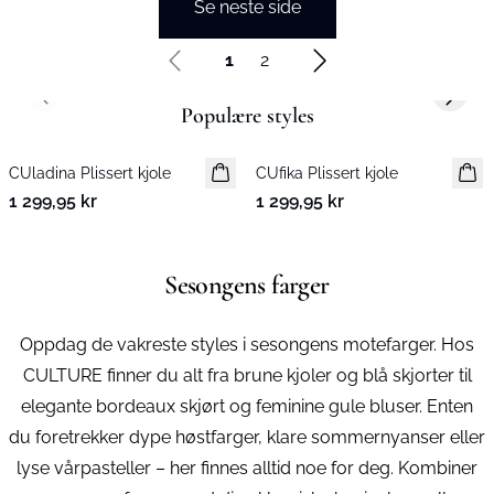
Se neste side
1
2
Previous slide
Next s
Populære styles
CUladina Plissert kjole
Nyhet
CUfika Plissert kjole
Nyhet
1 299,95 kr
1 299,95 kr
Sesongens farger
Oppdag de vakreste styles i sesongens mote­farger. Hos
CULTURE finner du alt fra brune kjoler og blå skjorter til
elegante bordeaux skjørt og feminine gule bluser. Enten
du foretrekker dype høstfarger, klare sommernyanser eller
lyse vårpasteller – her finnes alltid noe for deg. Kombiner