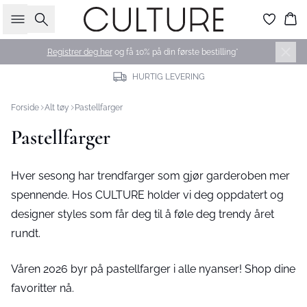
Søk
Ha
Registrer deg her
og få 10% på din første bestilling*
30 DAGERS FULL RETURRETT
Forside
Alt tøy
Pastellfarger
Pastellfarger
Hver sesong har trendfarger som gjør garderoben mer
spennende. Hos CULTURE holder vi deg oppdatert og
designer styles som får deg til å føle deg trendy året
rundt.
Våren 2026 byr på pastellfarger i alle nyanser! Shop dine
favoritter nå.