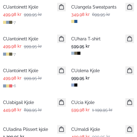
CUantoinett Kjole
CUangela Sweatpants
499,98 kr
999,95 kr
349,98 kr
699,95 kr
+
7
-50%
CUantoinett Kjole
CUhara T-shirt
499,98 kr
999,95 kr
599,95 kr
+
7
-50%
CUantoinett Kjole
CUolena Kjole
499,98 kr
999,95 kr
999,95 kr
+
6
-50%
-50%
CUabigail Kjole
CUcia Kjole
449,98 kr
899,95 kr
599,98 kr
1 199,95 kr
-50%
CUladina Plissert kjole
Nyhet
CUmaldi Kjole
1 299,95 kr
499,98 kr
999,95 kr