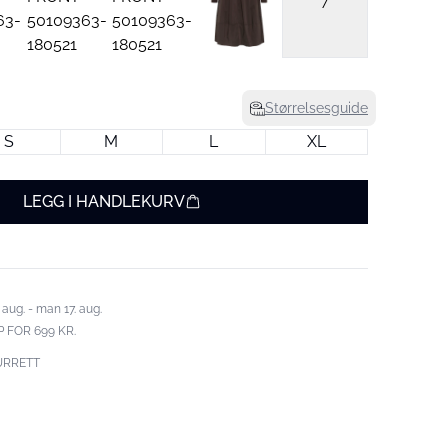
7
Størrelsesguide
S
M
L
XL
LEGG I HANDLEKURV
 aug. - man 17. aug.
 FOR 699 KR.
URRETT