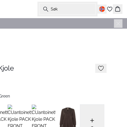
Søk
Hand
Kjole
 Green