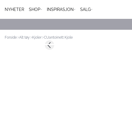
NYHETER
SHOP
INSPIRASJON
SALG
Forside
Alt tøy
Kjoler
CUantoinett Kjole
Previous slide