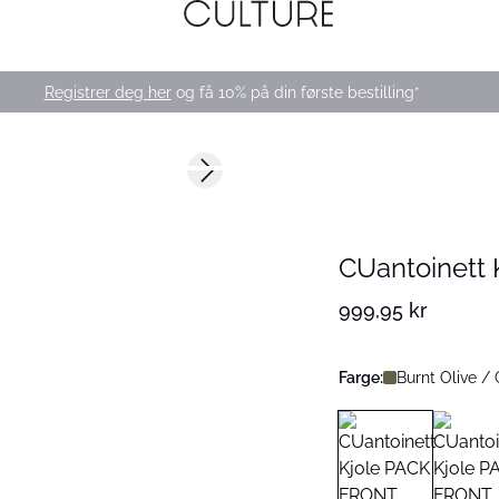
Registrer deg her
og få 10% på din første bestilling*
Next slide
175 cm • M
CUantoinett 
999,95 kr
Farge:
Burnt Olive /