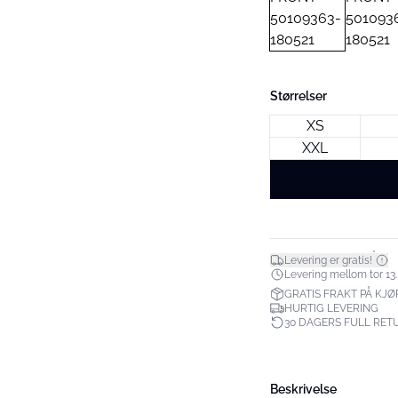
Størrelser
XS
XXL
*
Levering er gratis!
Levering mellom tor 13.
GRATIS FRAKT PÅ KJØP
HURTIG LEVERING
30 DAGERS FULL RET
Beskrivelse