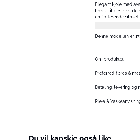
Elegant kjole med avs
brede ribbestrikkede 
en flatterende silhuet
seg størrelse M.
Denne modellen er 175
Om produktet
Preferred fibres & mat
Betaling, levering og r
Pleie & Vaskeanvisnin
Du vil kanskje også like