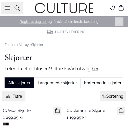
Søk
Ha
Registrer deg her
og få 10% på din første bestilling*
HURTIG LEVERING
Forside
Alt tøy
Skjorter
Skjorter
Leter du etter bluser? Utforsk vårt utvalg
her
.
Alle skjorter
Langermede skjorter
Kortermede skjorter
Filtre
Sortering
CUviba Skjorte
Nyhet
CUclaramille Skjorte
Nyhet
1 099,95 kr
1 199,95 kr