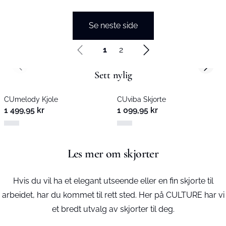
Se neste side
1
2
Previous slide
Next s
Sett nylig
CUmelody Kjole
CUviba Skjorte
1 499,95 kr
1 099,95 kr
Les mer om skjorter
Hvis du vil ha et elegant utseende eller en fin skjorte til
arbeidet, har du kommet til rett sted. Her på CULTURE har vi
et bredt utvalg av skjorter til deg.