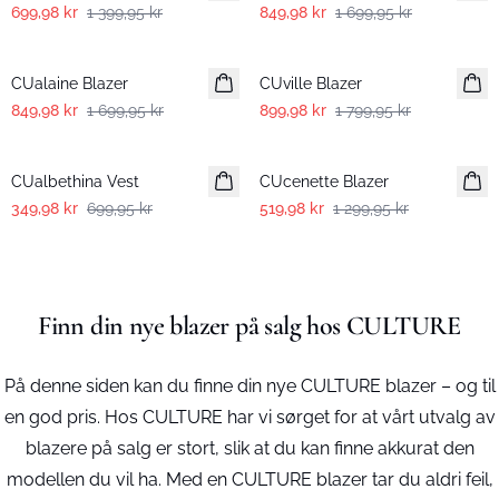
699,98 kr
1 399,95 kr
849,98 kr
1 699,95 kr
-50%
-50%
CUalaine Blazer
CUville Blazer
849,98 kr
1 699,95 kr
899,98 kr
1 799,95 kr
-50%
-60%
CUalbethina Vest
CUcenette Blazer
349,98 kr
699,95 kr
519,98 kr
1 299,95 kr
Finn din nye blazer på salg hos CULTURE
På denne siden kan du finne din nye CULTURE blazer – og til
en god pris. Hos CULTURE har vi sørget for at vårt utvalg av
blazere på salg er stort, slik at du kan finne akkurat den
modellen du vil ha. Med en CULTURE blazer tar du aldri feil,