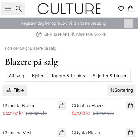
Søk
Ha
Registrer deg her
og få 10% på din første bestilling*
GRATIS FRAKT PÅ KJØP FOR 699 KR.
Forside
Salg
Blazere på salg
Blazere på salg
Alt salg
Kjoler
Topper & t-shirts
Skjorter & bluser
S
Filtre
Sortering
-30%
-50%
CUheida Blazer
CUnalina Blazer
1 119,97 kr
1 599,95 kr
849,98 kr
1 699,95 kr
-50%
-50%
CUnalina Vest
CUyala Blazer