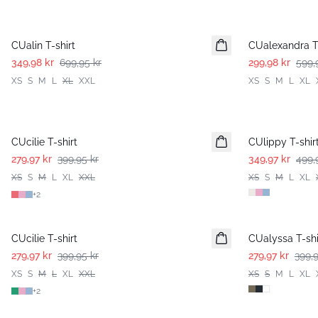
-50%
-50%
CUalin T-shirt
CUalexandra T-
349,98 kr
699,95 kr
299,98 kr
599,
XS
S
M
L
XL
XXL
XS
S
M
L
XL
-30%
-30%
CUcilie T-shirt
CUlippy T-shir
279,97 kr
399,95 kr
349,97 kr
499,
XS
S
M
L
XL
XXL
XS
S
M
L
XL
+
2
-30%
-30%
CUcilie T-shirt
CUalyssa T-shi
279,97 kr
399,95 kr
279,97 kr
399,9
XS
S
M
L
XL
XXL
XS
S
M
L
XL
+
2
-50%
-50%