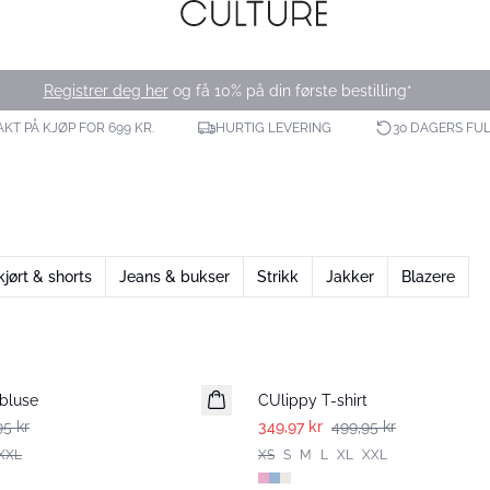
Registrer deg her
og få 10% på din første bestilling*
AKT PÅ KJØP FOR 699 KR.
HURTIG LEVERING
30 DAGERS FU
kjørt & shorts
Jeans & bukser
Strikk
Jakker
Blazere
-30%
bluse
CUlippy T-shirt
95 kr
349,97 kr
499,95 kr
XXL
XS
S
M
L
XL
XXL