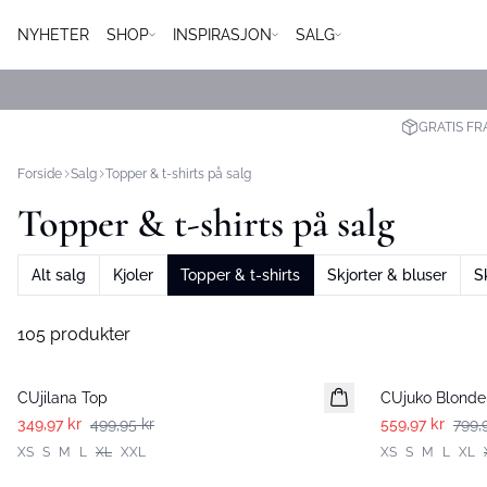
NYHETER
SHOP
INSPIRASJON
SALG
GRATIS FR
Forside
Salg
Topper & t-shirts på salg
Topper & t-shirts på salg
Alt salg
Kjoler
Topper & t-shirts
Skjorter & bluser
S
105 produkter
-30%
-30%
CUjilana Top
CUjuko Blonde
349,97 kr
499,95 kr
559,97 kr
799,
XS
S
M
L
XL
XXL
XS
S
M
L
XL