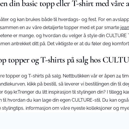
n din basic topp eller T-shirt med våre a
ter og kan brukes både til hverdags- og fest. For en avslapp
tte sammen en av våre detaljerte topper med et par smarte
jea
hetene er mange, og hvordan du velger å style din CULTURE T-s
ammen antrekket ditt på. Det viktigste er at du føler deg komforta
op topper og T-shirts på salg hos CULT
topper og T-shirts på salg. Nettbutikken vår er åpen 24 timer
ndlekurven, klikk på bestill, så leverer vi bestillingen din til
699 kr.Trenger du litt inspirasjon til stylingen din? I tillegg k
on til hvordan du kan lage din egen CULTURE-stil. Du kan også 
 stylingtips, informasjon om våre nyeste kolleksjoner og mye