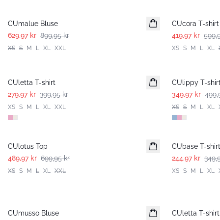
-30%
-30%
CUmalue Bluse
CUcora T-shirt
629,97 kr
899,95 kr
419,97 kr
599,9
XS
S
M
L
XL
XXL
XS
S
M
L
XL
-30%
-30%
CUletta T-shirt
CUlippy T-shir
279,97 kr
399,95 kr
349,97 kr
499,
XS
S
M
L
XL
XXL
XS
S
M
L
XL
-30%
-30%
CUlotus Top
CUbase T-shir
489,97 kr
699,95 kr
244,97 kr
349,
XS
S
M
L
XL
XXL
XS
S
M
L
XL
-30%
-30%
CUmusso Bluse
CUletta T-shirt