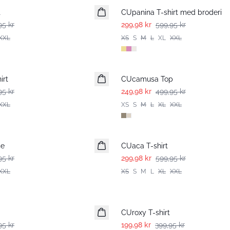
t
CUpanina T-shirt med broderi
95 kr
299,98 kr
599,95 kr
XXL
XS
S
M
L
XL
XXL
-50%
irt
CUcamusa Top
95 kr
249,98 kr
499,95 kr
XXL
XS
S
M
L
XL
XXL
-50%
se
CUaca T-shirt
95 kr
299,98 kr
599,95 kr
XXL
XS
S
M
L
XL
XXL
-50%
CUroxy T-shirt
95 kr
199,98 kr
399,95 kr