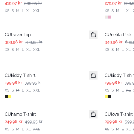
419,97 kr
599,95 kr
279,97 kr
399,9
XS
S
M
L
XL
XXL
XS
S
M
L
XL
-50%
-50%
CUtraver Top
CUnelita Pikè
399,98 kr
799,95 kr
349,98 kr
699,
XS
S
M
L
XL
XXL
XS
S
M
L
XL
-50%
-50%
CUkiddy T-shirt
CUkiddy T-shir
199,98 kr
399,95 kr
199,98 kr
399,
XS
S
M
L
XL
XXL
XS
S
M
L
XL
-50%
-50%
CUhamo T-shirt
CUlove T-shirt
249,98 kr
499,95 kr
299,98 kr
599,
XS
S
M
L
XL
XXL
XS
S
M
L
XL