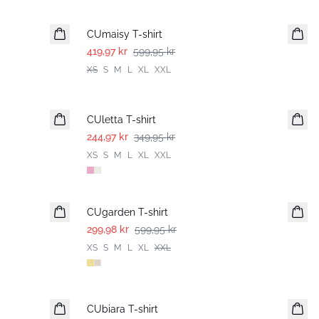
-30%
CUmaisy T-shirt
419,97 kr
599,95 kr
XS
S
M
L
XL
XXL
-30%
CUletta T-shirt
244,97 kr
349,95 kr
XS
S
M
L
XL
XXL
-50%
CUgarden T-shirt
299,98 kr
599,95 kr
XS
S
M
L
XL
XXL
-50%
CUbiara T-shirt