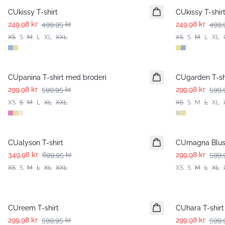
CUkissy T-shirt
CUkissy T-shir
249,98 kr
499,95 kr
249,98 kr
499,
XS
S
M
L
XL
XXL
XS
S
M
L
XL
-50%
-50%
CUpanina T-shirt med broderi
CUgarden T-sh
299,98 kr
599,95 kr
299,98 kr
599,
XS
S
M
L
XL
XXL
XS
S
M
L
XL
-50%
-50%
CUalyson T-shirt
CUmagna Blu
349,98 kr
699,95 kr
299,98 kr
599,
XS
S
M
L
XL
XXL
XS
S
M
L
XL
-50%
-50%
CUreem T-shirt
CUhara T-shirt
299,98 kr
599,95 kr
299,98 kr
599,