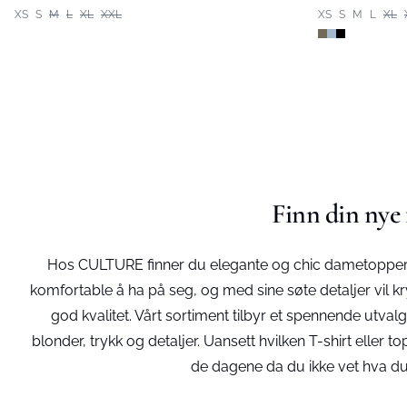
XS
S
M
L
XL
XXL
XS
S
M
L
XL
Finn din nye
Hos CULTURE finner du elegante og chic dametopper o
komfortable å ha på seg, og med sine søte detaljer vil krydr
god kvalitet. Vårt sortiment tilbyr et spennende utva
blonder, trykk og detaljer. Uansett hvilken T-shirt elle
de dagene da du ikke vet hva du 