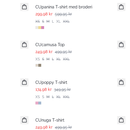
CUpanina T-shirt med broderi
299,98 kr
599,95 kr
XS
S
M
L
XL
XXL
-50%
CUcamusa Top
249,98 kr
499,95 kr
XS
S
M
L
XL
XXL
-50%
CUpoppy T-shirt
174,98 kr
349,95 kr
XS
S
M
L
XL
XXL
-50%
CUnuga T-shirt
249,98 kr
499,95 kr