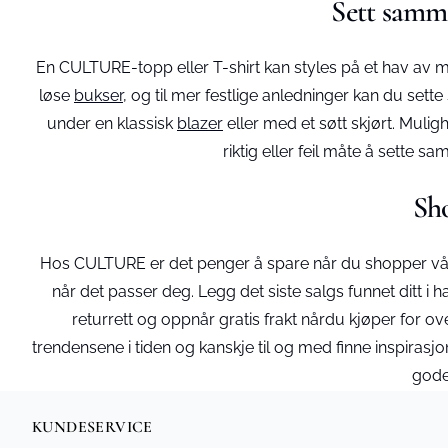
Sett samme
En CULTURE-topp eller T-shirt kan styles på et hav av må
løse
bukser
, og til mer festlige anledninger kan du se
under en klassisk
blazer
eller med et søtt skjørt. Mulig
riktig eller feil måte å sette s
Sh
Hos CULTURE er det penger å spare når du shopper våre 
når det passer deg. Legg det siste salgs funnet ditt i ha
returrett og oppnår gratis frakt nårdu kjøper for over 
trendensene i tiden og kanskje til og med finne inspirasj
gode
KUNDESERVICE