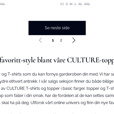
XXL
XS
S
M
L
XL
XXL
Se neste side
1
2
 favoritt-style blant våre CULTURE-toppe
g T-shirts som du kan fornye garderoben din med. Vi har sør
e ethvert antrekk. I vår salgs seksjon finner du både billige T-s
lg av CULTURE T-shirts og topper i basic farger, topper og T-
r topp som faller i din smak, har de fordelen at de kan sette
skal ha på deg. Utforsk vårt online univers og finn din nye fa