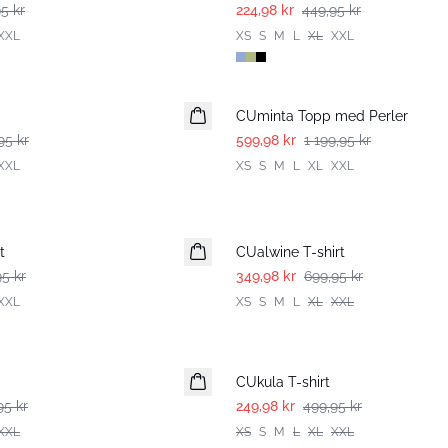
5 kr
224,98 kr
449,95 kr
XXL
XS
S
M
L
XL
XXL
-50%
CUminta Topp med Perler
95 kr
599,98 kr
1 199,95 kr
XXL
XS
S
M
L
XL
XXL
-50%
t
CUalwine T-shirt
95 kr
349,98 kr
699,95 kr
XXL
XS
S
M
L
XL
XXL
-50%
CUkula T-shirt
95 kr
249,98 kr
499,95 kr
XXL
XS
S
M
L
XL
XXL