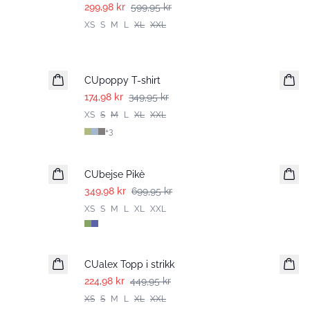
299,98 kr
599,95 kr
XS
S
M
L
XL
XXL
-50%
CUpoppy T-shirt
174,98 kr
349,95 kr
XS
S
M
L
XL
XXL
+
3
-50%
CUbejse Pikè
349,98 kr
699,95 kr
XS
S
M
L
XL
XXL
-50%
CUalex Topp i strikk
224,98 kr
449,95 kr
XS
S
M
L
XL
XXL