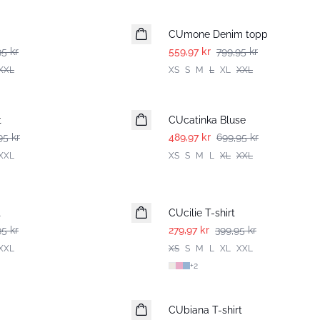
-30%
CUmone Denim topp
5 kr
559,97 kr
799,95 kr
XXL
XS
S
M
L
XL
XXL
-30%
t
CUcatinka Bluse
95 kr
489,97 kr
699,95 kr
XXL
XS
S
M
L
XL
XXL
-30%
t
CUcilie T-shirt
95 kr
279,97 kr
399,95 kr
XXL
XS
S
M
L
XL
XXL
+
2
-50%
CUbiana T-shirt