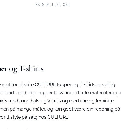
XS
S
M
L
XL
XXL
r og T-shirts
get for at våre CULTURE topper og T-shirts er veldig
hirts og billige topper til kvinner, i flotte materialer og i
shirts med rund hals og V-hals og med fine og feminine
s sammen på mange måter, og kan godt være din reddning på
voritt style på salg hos CULTURE.