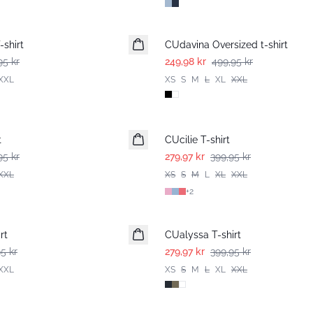
-50%
shirt
CUdavina Oversized t-shirt
95 kr
249,98 kr
499,95 kr
XXL
XS
S
M
L
XL
XXL
-30%
t
CUcilie T-shirt
95 kr
279,97 kr
399,95 kr
XXL
XS
S
M
L
XL
XXL
+
2
-30%
rt
CUalyssa T-shirt
5 kr
279,97 kr
399,95 kr
XXL
XS
S
M
L
XL
XXL
-50%