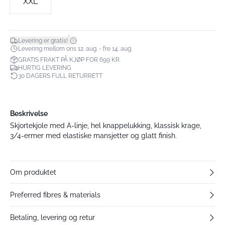
XXL
*
Levering er gratis!
Levering mellom ons 12. aug. - fre 14. aug.
GRATIS FRAKT PÅ KJØP FOR 699 KR.
HURTIG LEVERING
30 DAGERS FULL RETURRETT
Beskrivelse
Skjortekjole med A-linje, hel knappelukking, klassisk krage,
3/4-ermer med elastiske mansjetter og glatt finish.
Om produktet
Preferred fibres & materials
Betaling, levering og retur