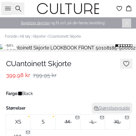
Søk
Ha
Registrer deg her
og få 10% på din første bestilling*
Forside
Alt tøy
Skjorter
CUantoinett Skjorte
-50%
CUantoinett Skjorte
399,98 kr
799,95 kr
Farge:
Black
Størrelser
Størrelsesguide
XS
S
M
L
XL