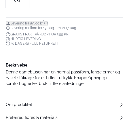
XXL
*
Levering fra 59,00 kr
Levering mellom tor 13. aug. - man 17. aug.
GRATIS FRAKT PÅ KJØP FOR 699 KR.
HURTIG LEVERING
30 DAGERS FULL RETURRETT
Beskrivelse
Denne dameblusen har en normal passform, lange ermer og
rysjet ståkrage for et tidløst uttrykk. Knappeåpning gir
komfort og enkel bruk til flere anledninger.
Om produktet
Preferred fibres & materials