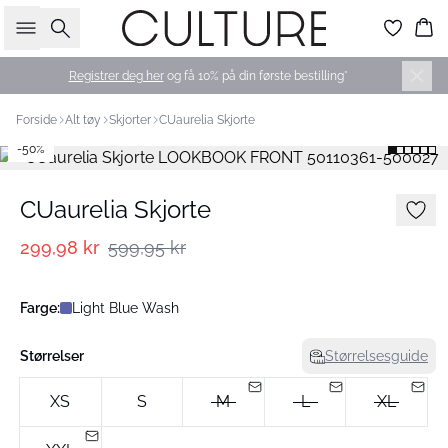
Søk
Ha
Registrer deg her
og få 10% på din første bestilling*
Forside
Alt tøy
Skjorter
CUaurelia Skjorte
-50%
CUaurelia Skjorte
299,98 kr
599,95 kr
Farge:
Light Blue Wash
Størrelser
Størrelsesguide
XS
S
M
L
XL