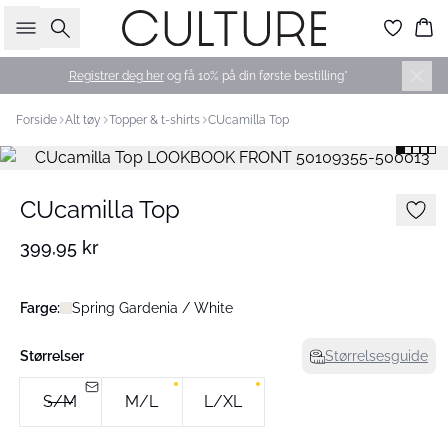
Søk
Ha
Registrer deg her
og få 10% på din første bestilling*
Forside
Alt tøy
Topper & t-shirts
CUcamilla Top
CUcamilla Top
399,95 kr
Farge:
Spring Gardenia / White
Størrelser
Størrelsesguide
S/M
M/L
L/XL