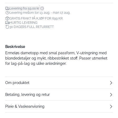
*
Levering fra 59,00 kr
Levering mellom tor 13. aug. - man 17. aug.
GRATIS FRAKT PÅ KJØP FOR 699 KR.
HURTIG LEVERING
30 DAGERS FULL RETURRETT
Beskrivelse
Ermeløs dametopp med smal passform, V-utringning med
blondedetaljer og mykt, ribbestrikket stoff. Passer utmerket
for lag-på-lag og ulike anledninger.
Om produktet
Betaling, levering og retur
Pleie & Vaskeanvisning