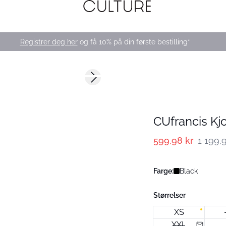
Registrer deg her
og få 10% på din første bestilling*
-50%
Next slide
CUfrancis Kj
599,98 kr
1 199,
Farge:
Black
Størrelser
XS
XXL