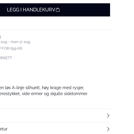
LEGG I HANDLEKURV
 aug. - man 17. aug.
 FOR 699 KR.
URRETT
n løs A-linje silhuett, høy krage med rysjer,
restykket, vide ermer og skjulte sidelommer.
etur