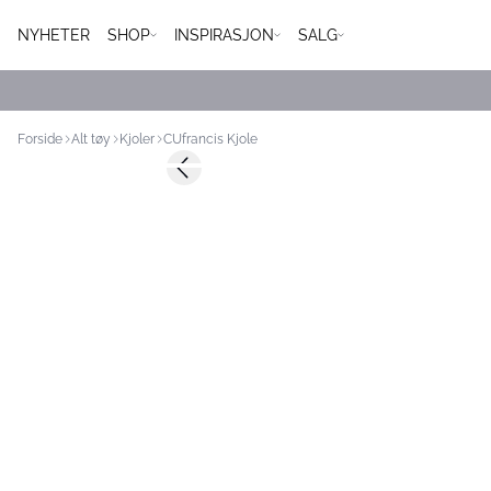
NYHETER
SHOP
INSPIRASJON
SALG
Forside
Alt tøy
Kjoler
CUfrancis Kjole
-50%
Previous slide