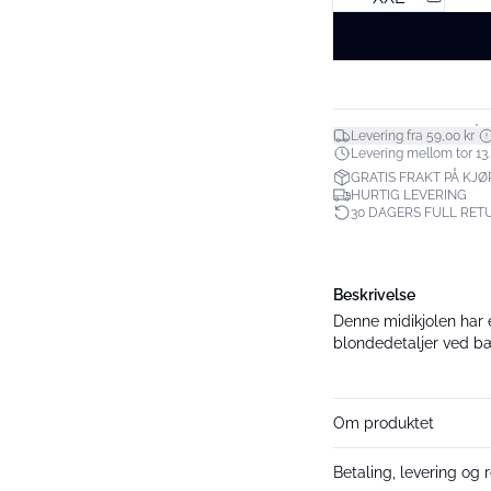
*
Levering fra 59,00 kr
Levering mellom tor 13.
GRATIS FRAKT PÅ KJØP
HURTIG LEVERING
30 DAGERS FULL RET
Beskrivelse
Denne midikjolen har e
blondedetaljer ved bæ
Om produktet
Betaling, levering og r