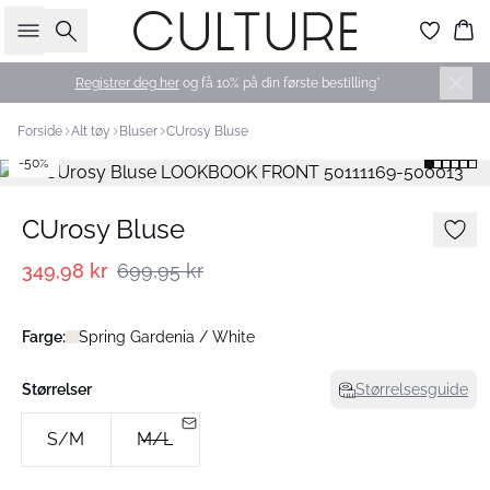
Søk
Ha
Registrer deg her
og få 10% på din første bestilling*
Forside
Alt tøy
Bluser
CUrosy Bluse
-50%
CUrosy Bluse
349,98 kr
699,95 kr
Farge:
Spring Gardenia / White
Størrelser
Størrelsesguide
S/M
M/L