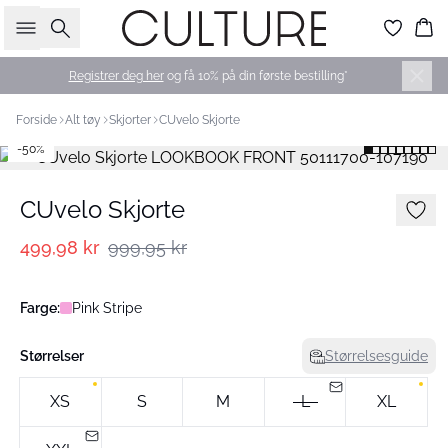
Søk
Ha
Registrer deg her
og få 10% på din første bestilling*
Forside
Alt tøy
Skjorter
CUvelo Skjorte
-50%
CUvelo Skjorte
499,98 kr
999,95 kr
Farge:
Pink Stripe
Størrelser
Størrelsesguide
XS
S
M
L
XL