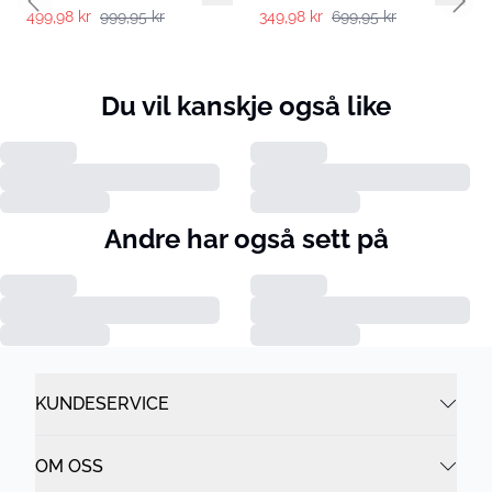
Previous slide
Next 
499,98 kr
999,95 kr
349,98 kr
699,95 kr
Du vil kanskje også like
Andre har også sett på
KUNDESERVICE
OM OSS