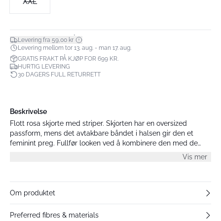
XXL
*
Levering fra 59,00 kr
Levering mellom tor 13. aug. - man 17. aug.
GRATIS FRAKT PÅ KJØP FOR 699 KR.
HURTIG LEVERING
30 DAGERS FULL RETURRETT
Beskrivelse
Flott rosa skjorte med striper. Skjorten har en oversized
passform, mens det avtakbare båndet i halsen gir den et
feminint preg. Fullfør looken ved å kombinere den med de
matchende shortsene. Modellen er 176 cm høy og har på seg
Vis mer
størrelse M.
Om produktet
Preferred fibres & materials