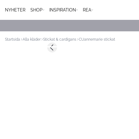
NYHETER
SHOP
INSPIRATION
REA
Startsida
Alla kläder
Stickat & cardigans
CUannemarie stickat
Previous slide