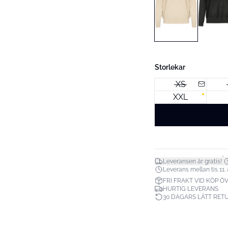
Storlekar
XS
XXL
*
Leveransen är gratis!
Leverans mellan tis 11. a
FRI FRAKT VID KÖP ÖV
HURTIG LEVERANS
30 DAGARS LÄTT RET