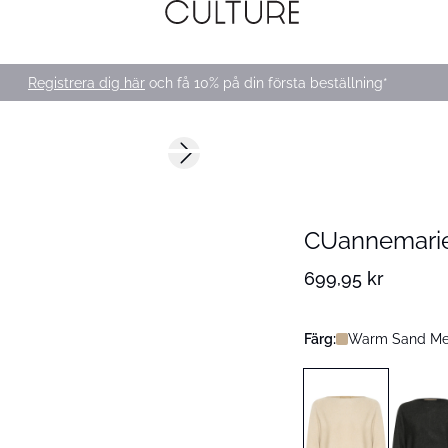
Registrera dig här
och få 10% på din första beställning*
Next slide
CUannemarie
699,95 kr
Färg:
Warm Sand Me