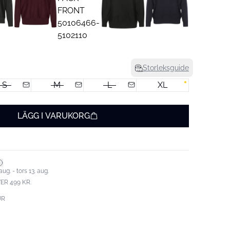
Storleksguide
S
M
L
XL
LÄGG I VARUKORG
ug. - tors 13. aug.
ER 499 KR.
UR