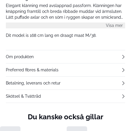
Elegant klänning med avslappnad passform. Klänningen har
knäppning framtill och breda ribbade muddar vid ärmsluten.
Lätt puffade axlar och en söm i ryggen skapar en smickrande
siluett. Klänningen finns i flera färger, och alla modeller bär
Visa mer
storlek M.
Dit model is 168 cm lang en draagt maat M/38.
Om produkten
Preferred fibres & materials
Betalning, leverans och retur
Skötsel & Tvättråd
Du kanske också gillar