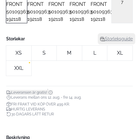
7
Storlekar
Storleksguide
XS
S
M
L
XL
XXL
*
Leveransen är gratis!
Leverans mellan ons 12. aug. - fre 14. aug.
FRI FRAKT VID KÖP ÖVER 499 KR.
HURTIG LEVERANS
30 DAGARS LÄTT RETUR
Beskrivning