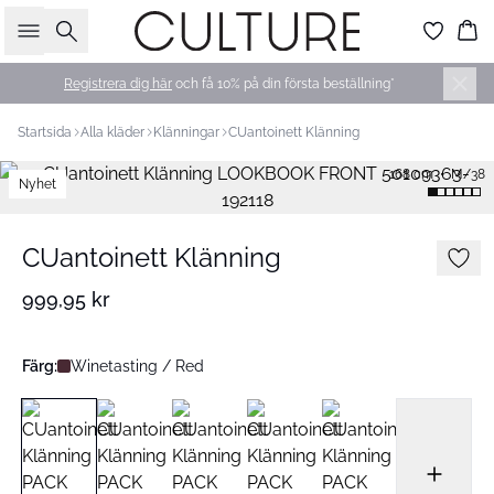
Sök
Ko
Registrera dig här
och få 10% på din första beställning*
Startsida
Alla kläder
Klänningar
CUantoinett Klänning
168 cm • M/38
Nyhet
CUantoinett Klänning
999,95 kr
Färg:
Winetasting / Red